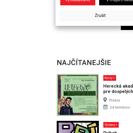
NAJČÍTANEJŠIE
Kurzy >
Herecká aka
pre dospelýc
Prešov
24 termínov
Výstavy >
Príbeh