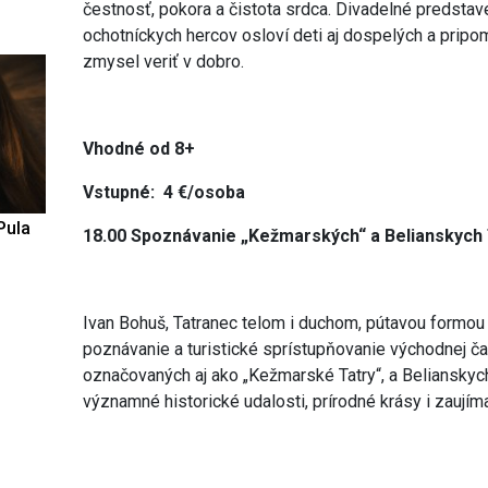
čestnosť, pokora a čistota srdca. Divadelné predsta
ochotníckych hercov osloví deti aj dospelých a pripom
zmysel veriť v dobro.
Vhodné od 8+
Vstupné: 4 €/osoba
Pula
18.00 Spoznávanie „Kežmarských“ a Belianskych 
Ivan Bohuš, Tatranec telom i duchom, pútavou formou 
poznávanie a turistické sprístupňovanie východnej čas
označovaných aj ako „Kežmarské Tatry“, a Belianskych
významné historické udalosti, prírodné krásy i zaujím