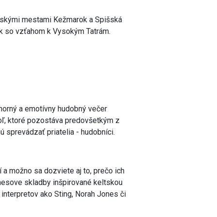
anskými mestami Kežmarok a Spišská
ok so vzťahom k Vysokým Tatrám.
omorný a emotívny hudobný večer
oľ, ktoré pozostáva predovšetkým z
 sprevádzať priatelia - hudobníci.
 a možno sa dozviete aj to, prečo ich
mesove skladby inšpirované keltskou
 interpretov ako Sting, Norah Jones či