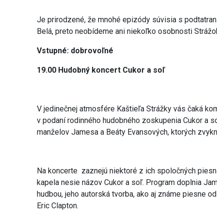
Je prirodzené, že mnohé epizódy súvisia s podtatr
Belá, preto neobídeme ani niekoľko osobnosti Stráž
Vstupné: dobrovoľné
19.00 Hudobný koncert Cukor a soľ
V jedinečnej atmosfére Kaštieľa Strážky vás čaká k
v podaní rodinného hudobného zoskupenia Cukor a s
manželov Jamesa a Beáty Evansových, ktorých zvyknú
Na koncerte zaznejú niektoré z ich spoločných piesní
kapela nesie názov Cukor a soľ. Program doplnia Ja
hudbou, jeho autorská tvorba, ako aj známe piesne od
Eric Clapton.