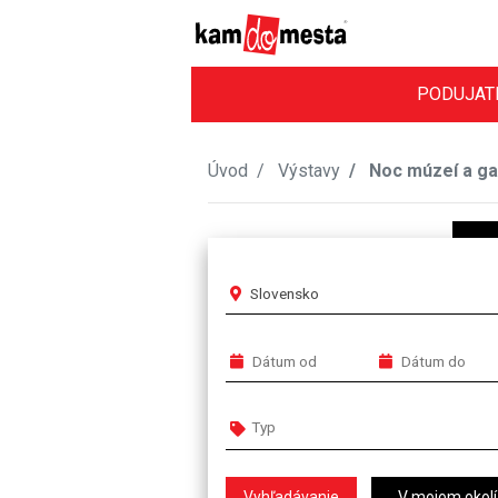
PODUJAT
Úvod
Výstavy
Noc múzeí a gal
Slovensko
V mojom okolí