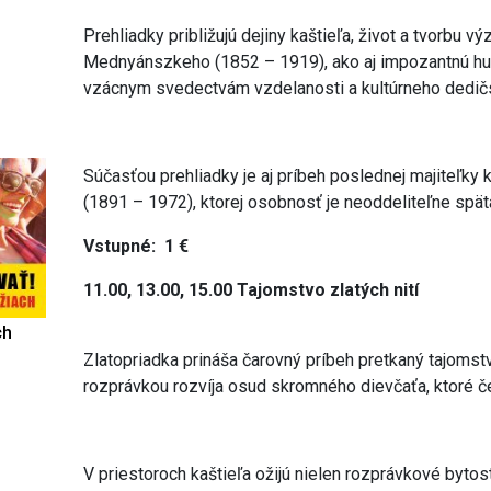
Prehliadky približujú dejiny kaštieľa, život a tvorbu 
Mednyánszkeho (1852 – 1919), ako aj impozantnú huma
vzácnym svedectvám vzdelanosti a kultúrneho dedičs
Súčasťou prehliadky je aj príbeh poslednej majiteľky 
(1891 – 1972), ktorej osobnosť je neoddeliteľne spätá
Vstupné: 1 €
11.00, 13.00, 15.00 Tajomstvo zlatých nití
ch
Zlatopriadka prináša čarovný príbeh pretkaný tajomst
rozprávkou rozvíja osud skromného dievčaťa, ktoré čel
V priestoroch kaštieľa ožijú nielen rozprávkové bytos