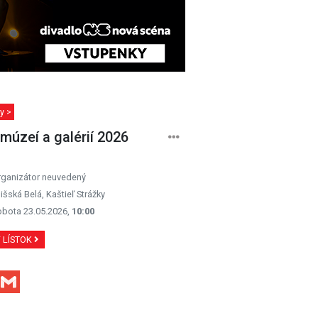
y >
múzeí a galérií 2026
rganizátor neuvedený
išská Belá, Kaštieľ Strážky
obota 23.05.2026,
10:00
Ť LÍSTOK
Facebook
Gmail