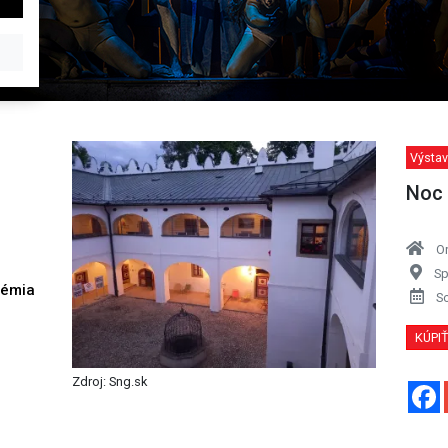
Výstav
Noc 
O
Sp
démia
S
h
KÚPI
Zdroj: Sng.sk