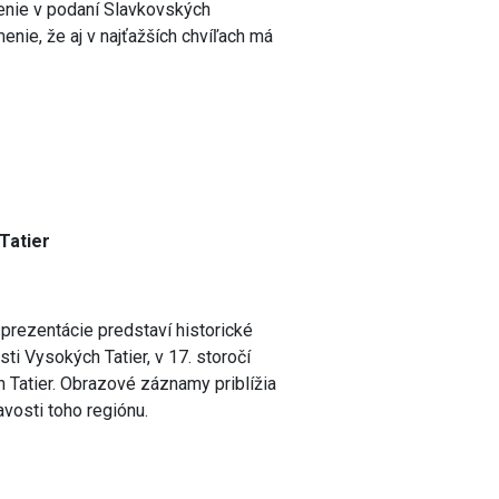
venie v podaní Slavkovských
enie, že aj v najťažších chvíľach má
Tatier
prezentácie predstaví historické
ti Vysokých Tatier, v 17. storočí
 Tatier. Obrazové záznamy priblížia
avosti toho regiónu.