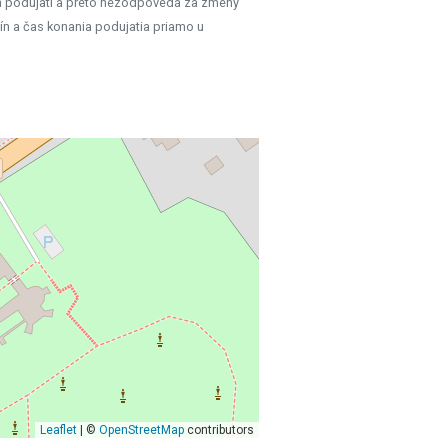
h podujatí a preto nezodpovedá za zmeny
ín a čas konania podujatia priamo u
Leaflet
| ©
OpenStreetMap
contributors