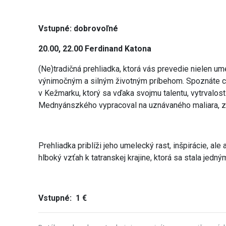
Vstupné: dobrovoľné
20.00, 22.00 Ferdinand Katona
(Ne)tradičná prehliadka, ktorá vás prevedie nielen ume
výnimočným a silným životným príbehom. Spoznáte 
v Kežmarku, ktorý sa vďaka svojmu talentu, vytrvalost
Mednyánszkého vypracoval na uznávaného maliara, zn
Prehliadka priblíži jeho umelecký rast, inšpirácie, ale
hlboký vzťah k tatranskej krajine, ktorá sa stala jedn
Vstupné: 1 €