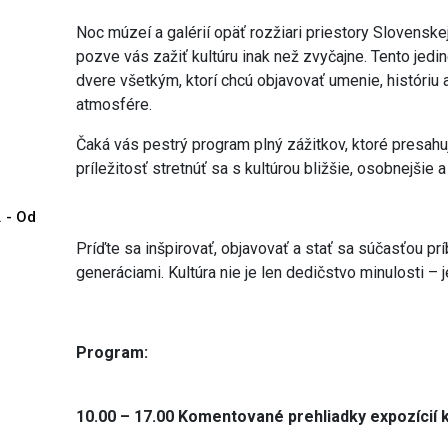
Noc múzeí a galérií opäť rozžiari priestory Slovenskej
pozve vás zažiť kultúru inak než zvyčajne. Tento jedi
dvere všetkým, ktorí chcú objavovať umenie, históriu 
atmosfére.
Čaká vás pestrý program plný zážitkov, ktoré presahu
príležitosť stretnúť sa s kultúrou bližšie, osobnejšie a
. - Od
Príďte sa inšpirovať, objavovať a stať sa súčasťou prí
generáciami. Kultúra nie je len dedičstvo minulosti – j
Program:
10.00 – 17.00 Komentované prehliadky expozícií k