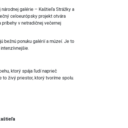
 národnej galérie – Kaštieľa Strážky a
nečný celoeurópsky projekt otvára
a príbehy v netradičnej večernej
jú bežnú ponuku galérií a múzeí. Je to
 intenzívnejšie.
behu, ktorý spája ľudí naprieč
e to živý priestor, ktorý tvoríme spolu.
aštieľa