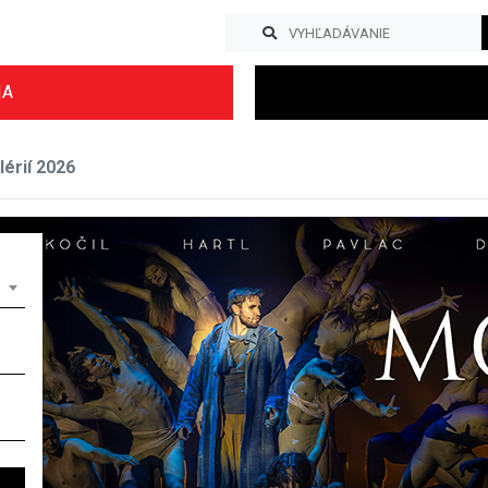
IA
érií 2026
Previous