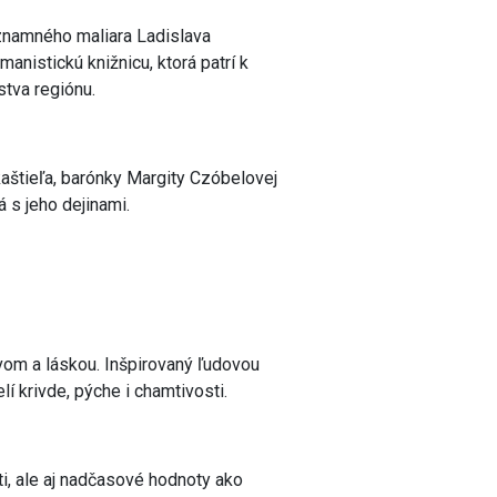
významného maliara Ladislava
nistickú knižnicu, ktorá patrí k
tva regiónu.
kaštieľa, barónky Margity Czóbelovej
 s jeho dejinami.
vom a láskou. Inšpirovaný ľudovou
í krivde, pýche i chamtivosti.
ti, ale aj nadčasové hodnoty ako