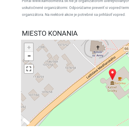
Portál www.kamdomesta.sk nie je organizátorom uverejňovanýc
uskutočnené organizátormi. Odporúčame preveriť si vopred term
organizátora. Na niektoré akcie je potrebné sa prihlásiť vopred.
MIESTO KONANIA
+
−