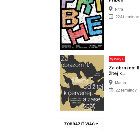
Nitra
224 termínov
Výstavy >
Za obrazom II
žltej k…
Martin
22 termínov
ZOBRAZIŤ VIAC