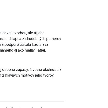
lcovou tvorbou, ale aj jeho
cestu chlapca z chudobných pomerov
i a podpore učiteľa Ladislava
ámeho aj ako maliar Tatier.
 aj osobné zápasy, životné okolnosti a
ým z hlavných motívov jeho tvorby.