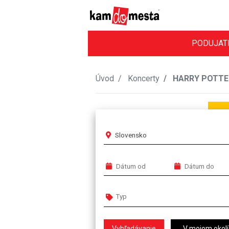
PODUJAT
Úvod
Koncerty
HARRY POTTER 
Slovensko
V mojom okolí