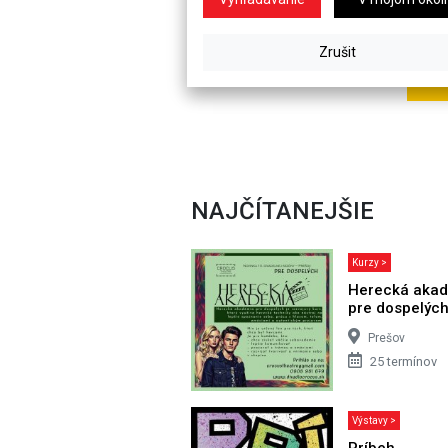
NAJČÍTANEJŠIE
Kurzy >
Herecká aka
pre dospelýc
Prešov
25 termínov
Výstavy >
Príbeh