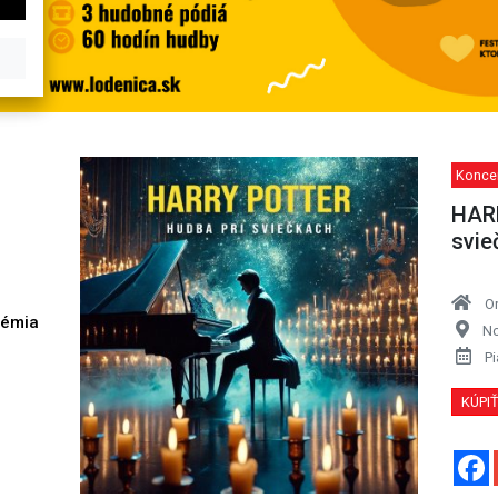
Koncer
HAR
svie
O
démia
No
h
Pi
KÚPI