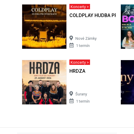
Koncerty >
COLDPLAY HUDBA PRI SVIE
Nové Zámky
1 termín
Koncerty >
HRDZA
Šurany
1 termín