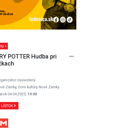
ty >
RY POTTER Hudba pri
čkach
rganizátor neuvedený
vé Zámky, Dom kultúry Nové Zámky
atok 04.04.2025,
19:00
Ť LÍSTOK
Facebook
Gmail