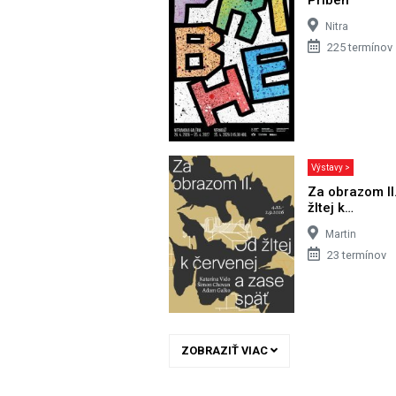
Nitra
225 termínov
Výstavy >
Za obrazom II
žltej k…
Martin
23 termínov
ZOBRAZIŤ VIAC