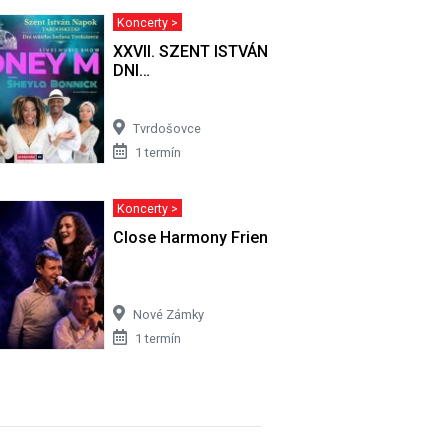
Koncerty >
ČKACH
XXVII. SZENT ISTVÁN NAPOK - XXVII.
DNI…
Tvrdošovce
1 termín
Koncerty >
Close Harmony Friends | Nové Zámky
Nové Zámky
1 termín