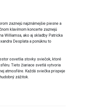
torom zaznejú najznámejšie piesne a
ečnom klavírnom koncerte zaznejú
a Williamsa, ako aj skladby Patricka
exandra Desplata a ponúknu to
stor osvetlia stovky sviečok, ktoré
féru. Tieto žiariace svetlá vytvoria
nej atmosfére. Každá sviečka prispeje
 hudobný zážitok.