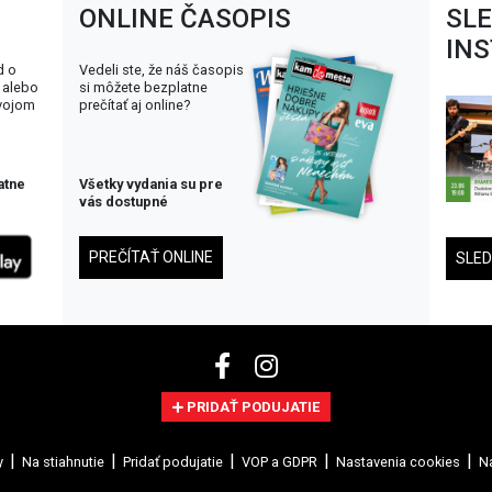
ONLINE ČASOPIS
SL
IN
d o
Vedeli ste, že náš časopis
 alebo
si môžete bezplatne
svojom
prečítať aj online?
atne
Všetky vydania su pre
vás dostupné
PREČÍTAŤ ONLINE
SLE
PRIDAŤ PODUJATIE
y
Na stiahnutie
Pridať podujatie
VOP a GDPR
Nastavenia cookies
Na