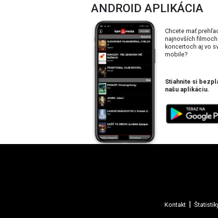
ANDROID APLIKÁCIA
Chcete mať prehľa
najnovších filmoch
koncertoch aj vo 
mobile?
Stiahnite si bezpl
našu aplikáciu.
Kontakt
Štatistik