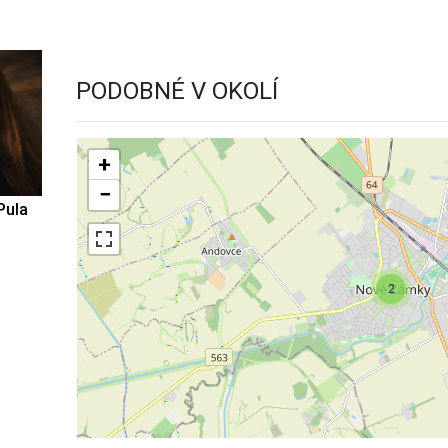
PODOBNÉ V OKOLÍ
+
−
Pula
2