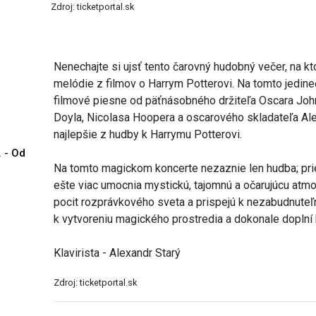
Zdroj: ticketportal.sk
Nenechajte si ujsť tento čarovný hudobný večer, na k
melódie z filmov o Harrym Potterovi. Na tomto jedin
filmové piesne od päťnásobného držiteľa Oscara John
Doyla, Nicolasa Hoopera a oscarového skladateľa Al
najlepšie z hudby k Harrymu Potterovi.
. - Od
Na tomto magickom koncerte nezaznie len hudba; prie
ešte viac umocnia mystickú, tajomnú a očarujúcu atmos
pocit rozprávkového sveta a prispejú k nezabudnuteľ
k vytvoreniu magického prostredia a dokonale doplní
Klavirista - Alexandr Starý
Zdroj: ticketportal.sk