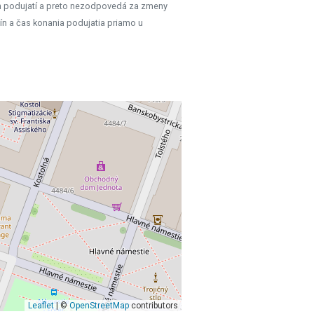
h podujatí a preto nezodpovedá za zmeny
ín a čas konania podujatia priamo u
Leaflet
| ©
OpenStreetMap
contributors