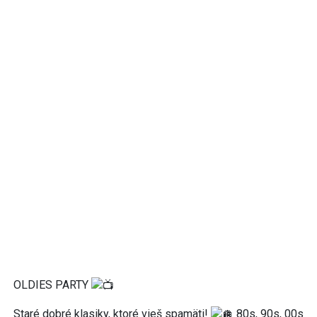
OLDIES PARTY
Staré dobré klasiky, ktoré vieš spamäti!
80s, 90s, 00s