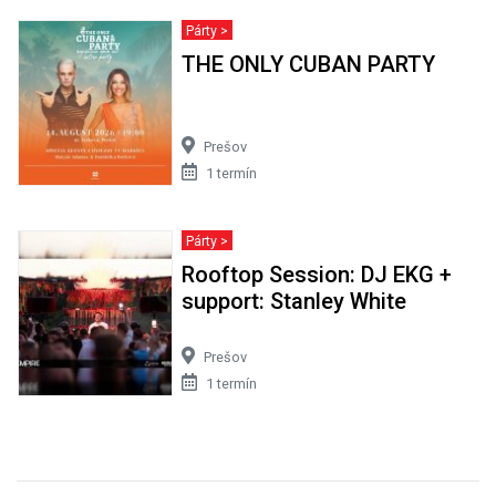
Párty >
THE ONLY CUBAN PARTY
Prešov
1 termín
Párty >
Rooftop Session: DJ EKG +
support: Stanley White
Prešov
1 termín