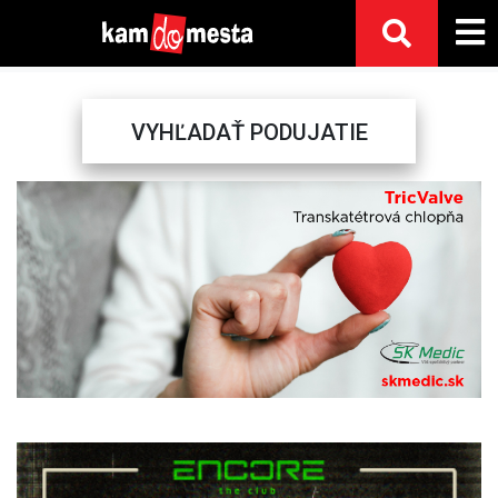
VYHĽADAŤ PODUJATIE
Previous
Next