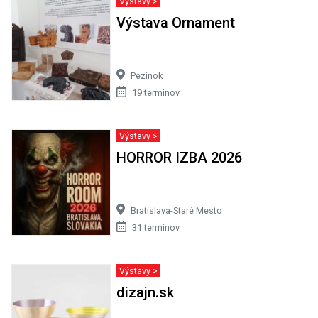
Výstavy >
Výstava Ornament
Pezinok
19 termínov
Výstavy >
HORROR IZBA 2026
Bratislava-Staré Mesto
31 termínov
Výstavy >
dizajn.sk