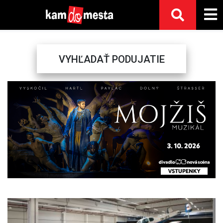
VYHĽADAŤ PODUJATIE
Previous
Next