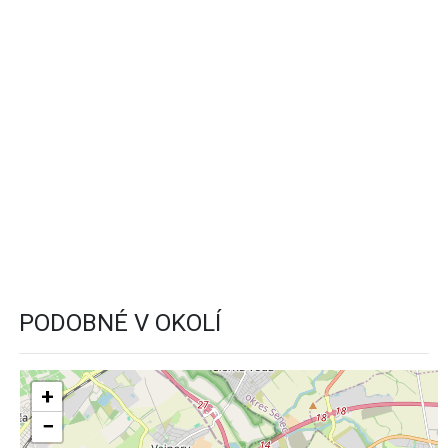
PODOBNÉ V OKOLÍ
+
−