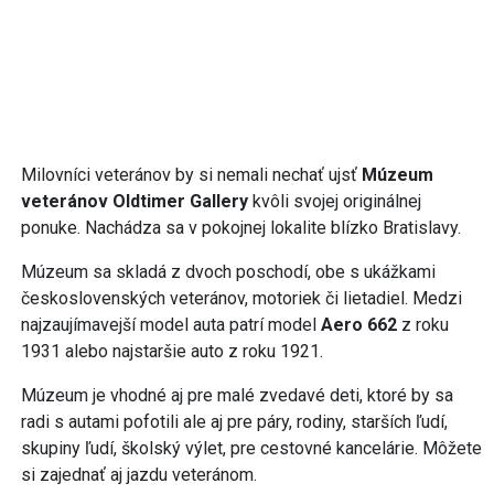
Milovníci veteránov by si nemali nechať ujsť
Múzeum
veteránov Oldtimer Gallery
kvôli svojej originálnej
ponuke. Nachádza sa v pokojnej lokalite blízko Bratislavy.
Múzeum sa skladá z dvoch poschodí, obe s ukážkami
československých veteránov, motoriek či lietadiel. Medzi
najzaujímavejší model auta patrí model
Aero 662
z roku
1931 alebo najstaršie auto z roku 1921.
Múzeum je vhodné aj pre malé zvedavé deti, ktoré by sa
radi s autami pofotili ale aj pre páry, rodiny, starších ľudí,
skupiny ľudí, školský výlet, pre cestovné kancelárie. Môžete
si zajednať aj jazdu veteránom.