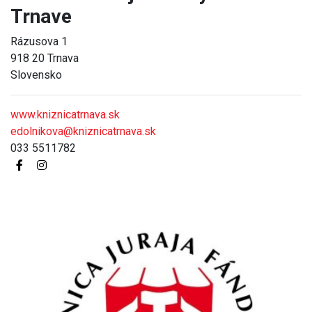
Trnave
Rázusova 1
918 20 Trnava
Slovensko
www.kniznicatrnava.sk
edolnikova@kniznicatrnava.sk
033 5511782