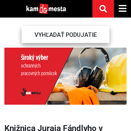
VYHĽADAŤ PODUJATIE
Previous
Next
Knižnica Juraja Fándlyho v