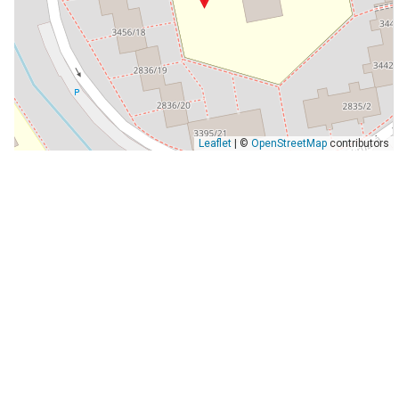
Leaflet
| ©
OpenStreetMap
contributors