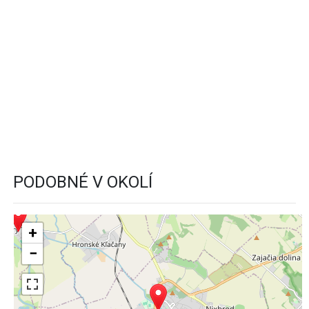
PODOBNÉ V OKOLÍ
+
−