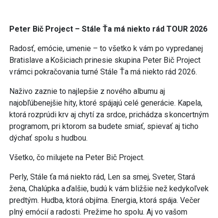
Peter Bič Project – Stále Ťa má niekto rád TOUR 2026
Radosť, emócie, umenie – to všetko k vám po vypredanej
Bratislave a Košiciach prinesie skupina Peter Bič Project
v rámci pokračovania turné Stále Ťa má niekto rád 2026.
Naživo zaznie to najlepšie z nového albumu aj
najobľúbenejšie hity, ktoré spájajú celé generácie. Kapela,
ktorá rozprúdi krv aj chytí za srdce, prichádza s koncertným
programom, pri ktorom sa budete smiať, spievať aj ticho
dýchať spolu s hudbou.
Všetko, čo milujete na Peter Bič Project.
Perly, Stále ťa má niekto rád, Len sa smej, Sveter, Stará
žena, Chalúpka a ďalšie, budú k vám bližšie než kedykoľvek
predtým. Hudba, ktorá objíma. Energia, ktorá spája. Večer
plný emócií a radosti. Prežime ho spolu. Aj vo vašom