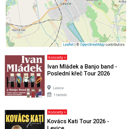
Leaflet
| ©
OpenStreetMap
contributors
Koncerty >
Ivan Mládek a Banjo band -
Poslední křeč Tour 2026
Levice
1 termín
Koncerty >
Kovács Kati Tour 2026 -
Levice