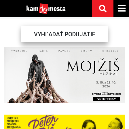
VYHĽADAŤ PODUJATIE
Previous
Next