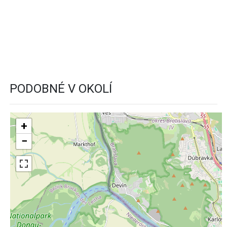
PODOBNÉ V OKOLÍ
+
−