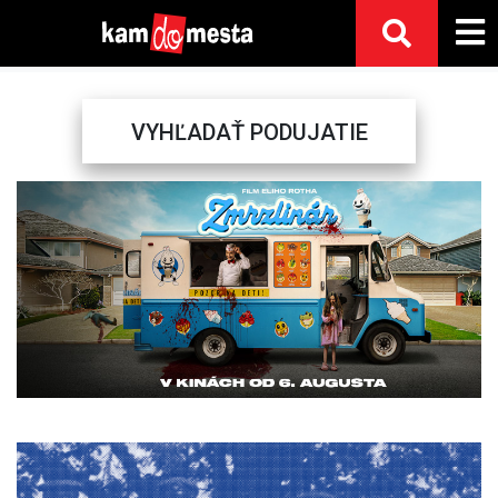
VYHĽADAŤ PODUJATIE
Previous
Next