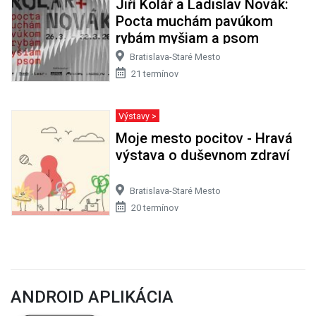
Jiří Kolář a Ladislav Novák:
Pocta muchám pavúkom
rybám myšiam a psom
Bratislava-Staré Mesto
21 termínov
Výstavy >
Moje mesto pocitov - Hravá
výstava o duševnom zdraví
Bratislava-Staré Mesto
20 termínov
ANDROID APLIKÁCIA