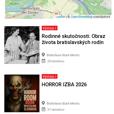
Leaflet
| ©
OpenStreetMap
contributors
Výstavy >
Rodinné skutočnosti: Obraz
života bratislavských rodín
Bratislava-Staré Mesto
20 termínov
Výstavy >
HORROR IZBA 2026
Bratislava-Staré Mesto
31 termínov