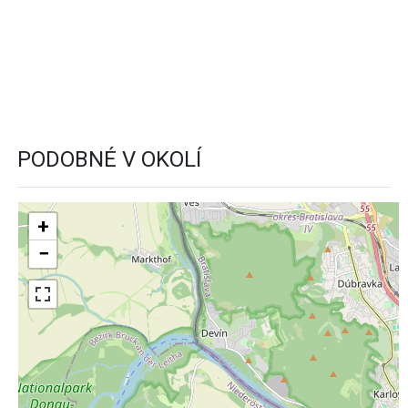
PODOBNÉ V OKOLÍ
+
−