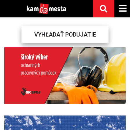
VYHĽADAŤ PODUJATIE
Previous
Next