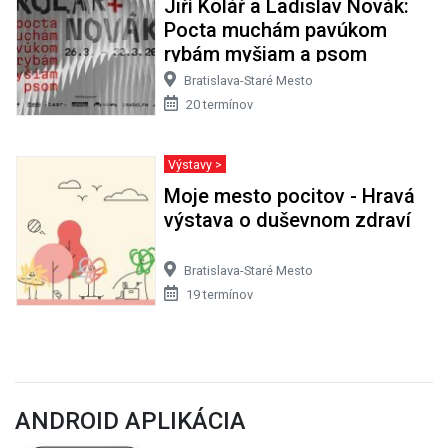
Jiří Kolář a Ladislav Novák:
Pocta muchám pavúkom
rybám myšiam a psom
Bratislava-Staré Mesto
20 termínov
Výstavy >
Moje mesto pocitov - Hravá
výstava o duševnom zdraví
Bratislava-Staré Mesto
19 termínov
ANDROID APLIKÁCIA