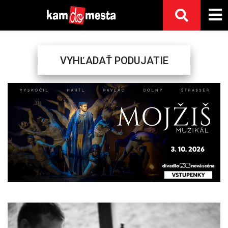
VYHĽADAŤ PODUJATIE
Previous
Next