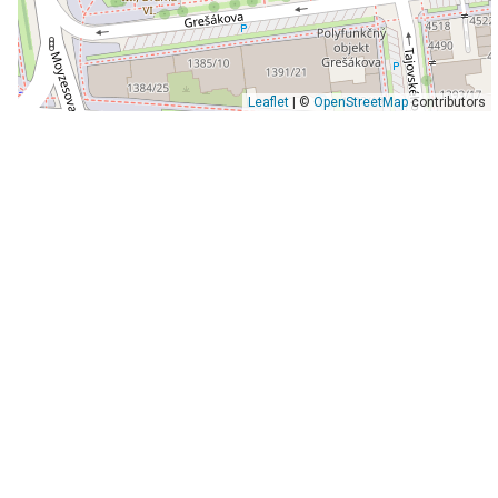
Leaflet
| ©
OpenStreetMap
contributors