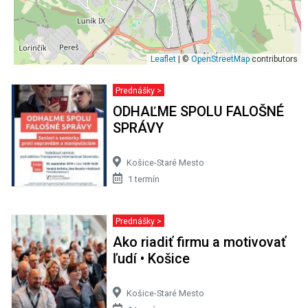
Leaflet
| ©
OpenStreetMap
contributors
Prednášky >
ODHAĽME SPOLU FALOŠNÉ
SPRÁVY
Košice-Staré Mesto
1 termín
Prednášky >
Ako riadiť firmu a motivovať
ľudí • Košice
Košice-Staré Mesto