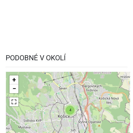
PODOBNÉ V OKOLÍ
+
−
4