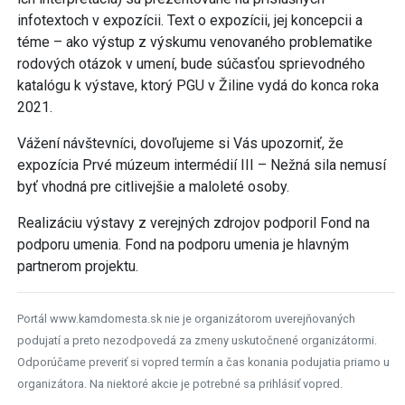
infotextoch v expozícii. Text o expozícii, jej koncepcii a
téme – ako výstup z výskumu venovaného problematike
rodových otázok v umení, bude súčasťou sprievodného
katalógu k výstave, ktorý PGU v Žiline vydá do konca roka
2021.
Vážení návštevníci, dovoľujeme si Vás upozorniť, že
expozícia Prvé múzeum intermédií III – Nežná sila nemusí
byť vhodná pre citlivejšie a maloleté osoby.
Realizáciu výstavy z verejných zdrojov podporil Fond na
podporu umenia. Fond na podporu umenia je hlavným
partnerom projektu.
Portál www.kamdomesta.sk nie je organizátorom uverejňovaných
podujatí a preto nezodpovedá za zmeny uskutočnené organizátormi.
Odporúčame preveriť si vopred termín a čas konania podujatia priamo u
organizátora. Na niektoré akcie je potrebné sa prihlásiť vopred.