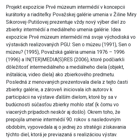
Projekt expozície Prvé múzeum intermédií v koncepcii
kurátorky a riaditeľky Považskej galérie umenia v Žiline Miry
Sikorovej-Putišovej prezentuje vždy nový výber diel zo
zbierky intermédií a mediálneho umenia galérie. Idea
expozície Prvé múzeum intermédií má svoje východiská vo
výstavách realizovaných PGU: Sen o múzeu (1991), Sen o
múzeu? (1995), Považská galéria umenia 1976 – 1996
(1996) a IN(TER)MEDIA(S)RES (2006), ktoré podčiarkli
dôležitosť intermediálneho a mediálneho diela (objekt,
inštalácia, video diela) ako zbierkového predmetu.
Posledná z menovaných prezentovala diela z tejto časti
zbierky galérie, a zároveň iniciovala ich autorov k
participácii na výstave ďalším dielom, ktoré by sa v
budúcnosti súčasťou zbierky mohlo stať (k čomu vo
viacerých prípadoch neskôr aj došlo). Okrem toho, že
prepojila umenie intermédií 90. rokov s nasledovným
obdobím, vypovedala aj o jednej zo stratégii získavania
týchto diel, ktorá je previazaná s realizáciou výstav.