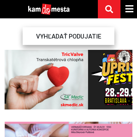
VYHĽADAŤ PODUJATIE
Previous
Next