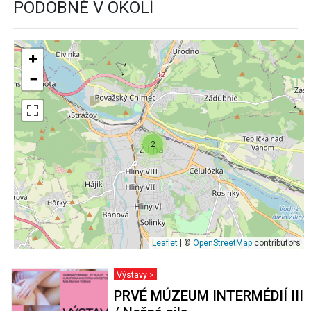
PODOBNÉ V OKOLÍ
+
−
2
Leaflet
| ©
OpenStreetMap
contributors
Výstavy >
PRVÉ MÚZEUM INTERMÉDIÍ III