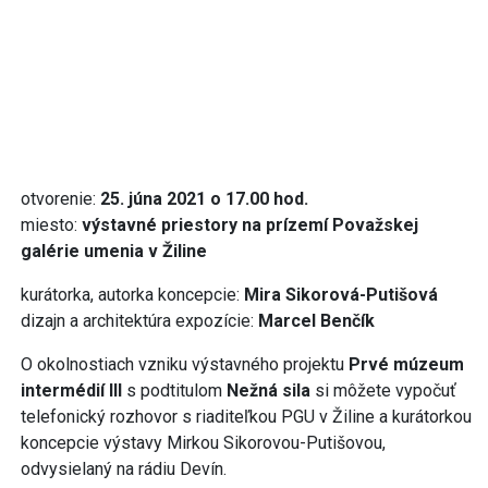
otvorenie:
25. júna 2021 o 17.00 hod.
miesto:
výstavné priestory na prízemí Považskej
galérie umenia v Žiline
kurátorka, autorka koncepcie:
Mira Sikorová-Putišová
dizajn a architektúra expozície:
Marcel Benčík
O okolnostiach vzniku výstavného projektu
Prvé múzeum
intermédií III
s podtitulom
Nežná sila
si môžete vypočuť
telefonický rozhovor s riaditeľkou PGU v Žiline a kurátorkou
koncepcie výstavy Mirkou Sikorovou-Putišovou,
odvysielaný na rádiu Devín.