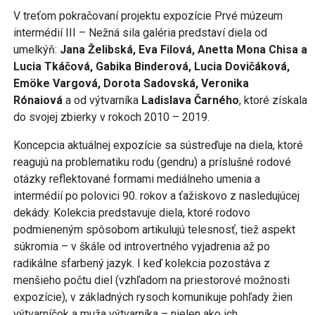
V treťom pokračovaní projektu expozície Prvé múzeum
intermédií III – Nežná sila galéria predstaví diela od
umelkýň:
Jana Želibská, Eva Filová, Anetta Mona Chisa a
Lucia Tkáčová, Gabika Binderová, Lucia Dovičáková,
Emöke Vargová, Dorota Sadovská, Veronika
Rónaiová
a od výtvarníka
Ladislava Čarného
, ktoré získala
do svojej zbierky v rokoch 2010 – 2019.
Koncepcia aktuálnej expozície sa sústreďuje na diela, ktoré
reagujú na problematiku rodu (gendru) a príslušné rodové
otázky reflektované formami mediálneho umenia a
intermédií po polovici 90. rokov a ťažiskovo z nasledujúcej
dekády. Kolekcia predstavuje diela, ktoré rodovo
podmieneným spôsobom artikulujú telesnosť, tiež aspekt
súkromia – v škále od introvertného vyjadrenia až po
radikálne sfarbený jazyk. I keď kolekcia pozostáva z
menšieho počtu diel (vzhľadom na priestorové možnosti
expozície), v základných rysoch komunikuje pohľady žien
výtvarníčok a muža výtvarníka – nielen ako ich