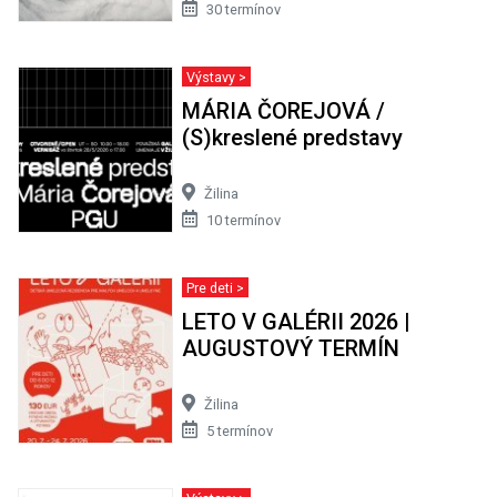
30 termínov
Výstavy >
MÁRIA ČOREJOVÁ /
(S)kreslené predstavy
Žilina
10 termínov
Pre deti >
LETO V GALÉRII 2026 |
AUGUSTOVÝ TERMÍN
Žilina
5 termínov