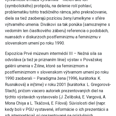
(symbolického) protipólu, na delenie rolí pohlaví,
problematiku tohto tradičného rámca, jeho prekračovanie,
diela sa tiež zaoberajú pozíciou ženy/umelkyne v sfére
výtvarného umenia. Divákovi sa tak ponúka (samozrejme s
vedomím len čiastkového záberu) referencia o podobách,
nuansách v diskurzoch postfeminizmu a feminizmu v
slovenskom umení po roku 1990.
Expozícia Prvé múzeum intermédií III – Nežná sila sa
odvoláva (a tiež je priznaním línie) výstav v Považskej
galérii umenia v Žiline, ktoré sa feminizmom a
postfeminizmom v slovenskom výtvarnom umení po roku
1990 zaoberali – Paradigma žena (1996, kurátorka: K.
Rusnáková) a in(time) v roku 2001 (kurátorka: L. Gregorová-
Stach), pričom viacero autoriek prezentovaných diel na
týchto výstavách vystavovalo (J. Želibská, E. Vargová, A.
Mona Chișa a L. Tkáčová, E. Filová). Súvislosti diel (napr.
kedy boli v PGU vystavené, informácie o ich prezentácii a
ich interpretácia) sú prezentované na príslušných