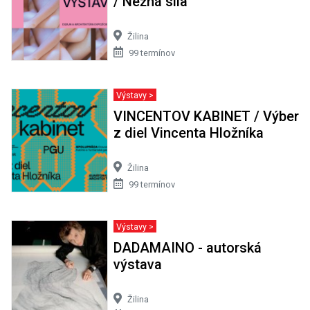
/ Nežná sila
Žilina
99 termínov
Výstavy >
VINCENTOV KABINET / Výber
z diel Vincenta Hložníka
Žilina
99 termínov
Výstavy >
DADAMAINO - autorská
výstava
Žilina