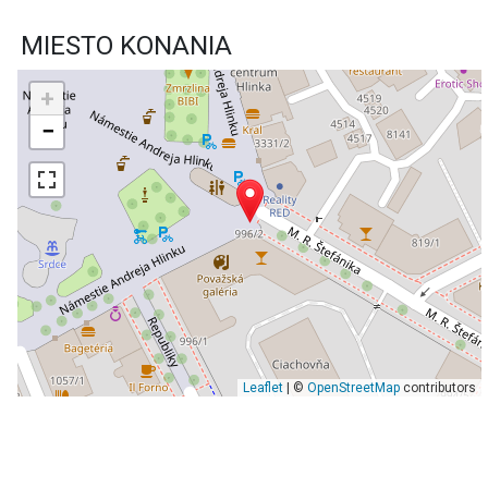
MIESTO KONANIA
+
−
Leaflet
| ©
OpenStreetMap
contributors