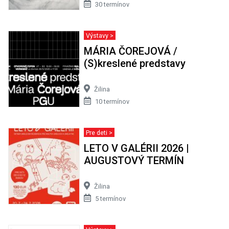
30 termínov
Výstavy >
MÁRIA ČOREJOVÁ /
(S)kreslené predstavy
Žilina
10 termínov
Pre deti >
LETO V GALÉRII 2026 |
AUGUSTOVÝ TERMÍN
Žilina
5 termínov