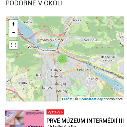
PODOBNÉ V OKOLÍ
+
−
2
Leaflet
| ©
OpenStreetMap
contributors
Výstavy >
PRVÉ MÚZEUM INTERMÉDIÍ III