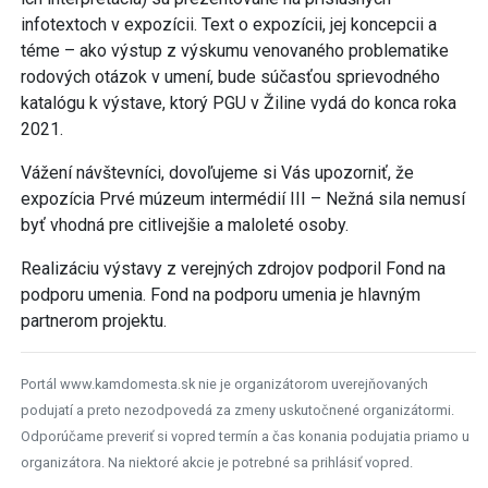
infotextoch v expozícii. Text o expozícii, jej koncepcii a
téme – ako výstup z výskumu venovaného problematike
rodových otázok v umení, bude súčasťou sprievodného
katalógu k výstave, ktorý PGU v Žiline vydá do konca roka
2021.
Vážení návštevníci, dovoľujeme si Vás upozorniť, že
expozícia Prvé múzeum intermédií III – Nežná sila nemusí
byť vhodná pre citlivejšie a maloleté osoby.
Realizáciu výstavy z verejných zdrojov podporil Fond na
podporu umenia. Fond na podporu umenia je hlavným
partnerom projektu.
Portál www.kamdomesta.sk nie je organizátorom uverejňovaných
podujatí a preto nezodpovedá za zmeny uskutočnené organizátormi.
Odporúčame preveriť si vopred termín a čas konania podujatia priamo u
organizátora. Na niektoré akcie je potrebné sa prihlásiť vopred.