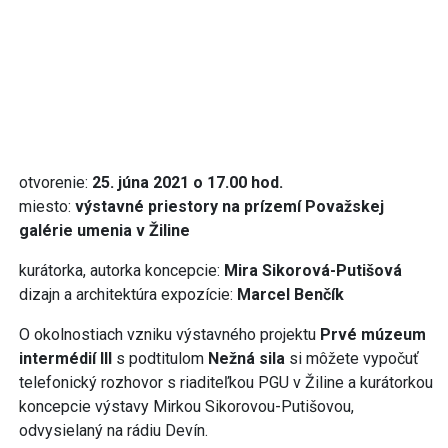
otvorenie:
25. júna 2021 o 17.00 hod.
miesto:
výstavné priestory na prízemí Považskej
galérie umenia v Žiline
kurátorka, autorka koncepcie:
Mira Sikorová-Putišová
dizajn a architektúra expozície:
Marcel Benčík
O okolnostiach vzniku výstavného projektu
Prvé múzeum
intermédií III
s podtitulom
Nežná sila
si môžete vypočuť
telefonický rozhovor s riaditeľkou PGU v Žiline a kurátorkou
koncepcie výstavy Mirkou Sikorovou-Putišovou,
odvysielaný na rádiu Devín.