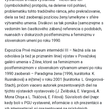
(symbolického) protipólu, na delenie rolí pohlaví,
problematiku tohto tradičného rámca, jeho prekračovanie,
diela sa tiež zaoberajú pozíciou ženy/umelkyne v sfére
výtvarného umenia. Divákovi sa tak ponúka (samozrejme s
vedomím len čiastkového záberu) referencia o podobách,
nuansách v diskurzoch postfeminizmu a feminizmu v
slovenskom umení po roku 1990.
Expozícia Prvé múzeum intermédií III – Nežná sila sa
odvoláva (a tiež je priznaním línie) výstav v Považskej
galérii umenia v Žiline, ktoré sa feminizmom a
postfeminizmom v slovenskom výtvarnom umení po roku
1990 zaoberali – Paradigma žena (1996, kurátorka: K.
Rusnáková) a in(time) v roku 2001 (kurátorka: L. Gregorová-
Stach), pričom viacero autoriek prezentovaných diel na
týchto výstavách vystavovalo (J. Želibská, E. Vargová, A.
Mona Chișa a L. Tkáčová, E. Filová). Súvislosti diel (napr.
kedy boli v PGU vystavené, informácie o ich prezentácii a
ich interpretácia) sú prezentované na príslušných