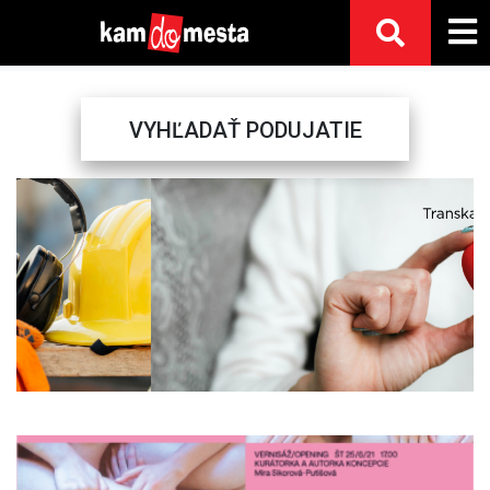
VYHĽADAŤ PODUJATIE
Previous
Next