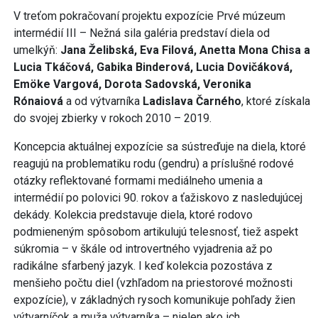
V treťom pokračovaní projektu expozície Prvé múzeum
intermédií III – Nežná sila galéria predstaví diela od
umelkýň:
Jana Želibská, Eva Filová, Anetta Mona Chisa a
Lucia Tkáčová, Gabika Binderová, Lucia Dovičáková,
Emöke Vargová, Dorota Sadovská, Veronika
Rónaiová
a od výtvarníka
Ladislava Čarného
, ktoré získala
do svojej zbierky v rokoch 2010 – 2019.
Koncepcia aktuálnej expozície sa sústreďuje na diela, ktoré
reagujú na problematiku rodu (gendru) a príslušné rodové
otázky reflektované formami mediálneho umenia a
intermédií po polovici 90. rokov a ťažiskovo z nasledujúcej
dekády. Kolekcia predstavuje diela, ktoré rodovo
podmieneným spôsobom artikulujú telesnosť, tiež aspekt
súkromia – v škále od introvertného vyjadrenia až po
radikálne sfarbený jazyk. I keď kolekcia pozostáva z
menšieho počtu diel (vzhľadom na priestorové možnosti
expozície), v základných rysoch komunikuje pohľady žien
výtvarníčok a muža výtvarníka – nielen ako ich