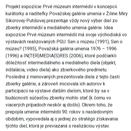
Projekt expozície Prvé múzeum intermédií v koncepcii
kurátorky a riaditeľky Považskej galérie umenia v Žiline Miry
Sikorovej-Putišovej prezentuje vždy nový výber diel zo
zbierky intermédií a mediálneho umenia galérie. Idea
expozície Prvé múzeum intermédií má svoje východiská vo
výstavách realizovaných PGU: Sen o múzeu (1991), Sen o
múzeu? (1995), Považská galéria umenia 1976 – 1996
(1996) a IN(TER)MEDIA(S)RES (2006), ktoré podčiarkli
dôležitosť intermediálneho a mediálneho diela (objekt,
inštalácia, video diela) ako zbierkového predmetu.
Posledná z menovaných prezentovala diela z tejto časti
zbierky galérie, a zároveň iniciovala ich autorov k
participácii na výstave ďalším dielom, ktoré by sa v
budúcnosti súčasťou zbierky mohlo stať (k čomu vo
viacerých prípadoch neskôr aj došlo). Okrem toho, že
prepojila umenie intermédií 90. rokov s nasledovným
obdobím, vypovedala aj o jednej zo stratégii získavania
týchto diel, ktorá je previazaná s realizáciou výstav.