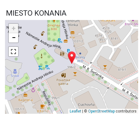
MIESTO KONANIA
+
−
Leaflet
| ©
OpenStreetMap
contributors