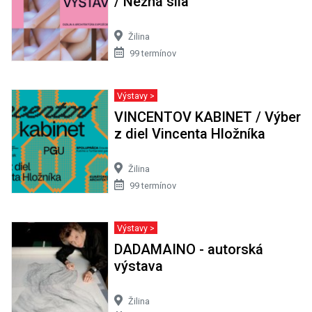
/ Nežná sila
Žilina
99 termínov
Výstavy >
VINCENTOV KABINET / Výber
z diel Vincenta Hložníka
Žilina
99 termínov
Výstavy >
DADAMAINO - autorská
výstava
Žilina