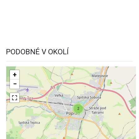
PODOBNÉ V OKOLÍ
+
−
2