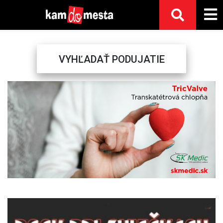
VYHĽADAŤ PODUJATIE
Previous
Next