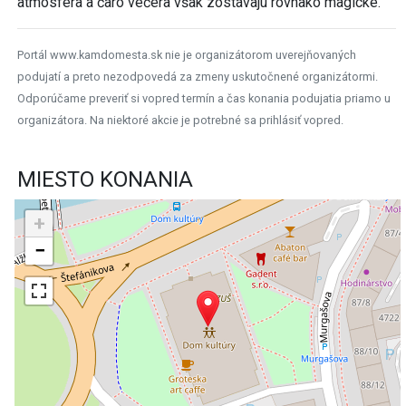
atmosféra a čaro večera však zostávajú rovnako magické.
Portál www.kamdomesta.sk nie je organizátorom uverejňovaných
podujatí a preto nezodpovedá za zmeny uskutočnené organizátormi.
Odporúčame preveriť si vopred termín a čas konania podujatia priamo u
organizátora. Na niektoré akcie je potrebné sa prihlásiť vopred.
MIESTO KONANIA
+
−