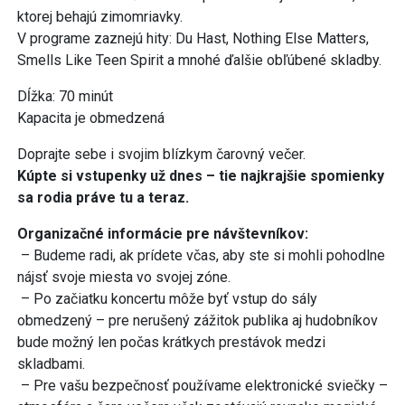
ktorej behajú zimomriavky.
V programe zaznejú hity: Du Hast, Nothing Else Matters,
Smells Like Teen Spirit a mnohé ďalšie obľúbené skladby.
Dĺžka: 70 minút
Kapacita je obmedzená
Doprajte sebe i svojim blízkym čarovný večer.
Kúpte si vstupenky už dnes – tie najkrajšie spomienky
sa rodia práve tu a teraz.
Organizačné informácie pre návštevníkov:
– Budeme radi, ak prídete včas, aby ste si mohli pohodlne
nájsť svoje miesta vo svojej zóne.
– Po začiatku koncertu môže byť vstup do sály
obmedzený – pre nerušený zážitok publika aj hudobníkov
bude možný len počas krátkych prestávok medzi
skladbami.
– Pre vašu bezpečnosť používame elektronické sviečky –