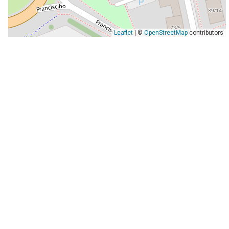
Leaflet
| ©
OpenStreetMap
contributors