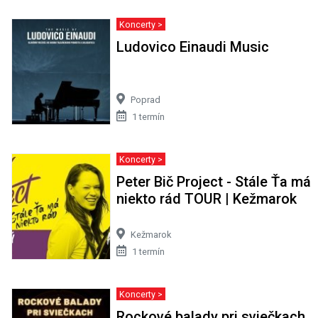
Koncerty >
Ludovico Einaudi Music
Poprad
1 termín
Koncerty >
Peter Bič Project - Stále Ťa má
niekto rád TOUR | Kežmarok
Kežmarok
1 termín
Koncerty >
Rockové balady pri sviečkach