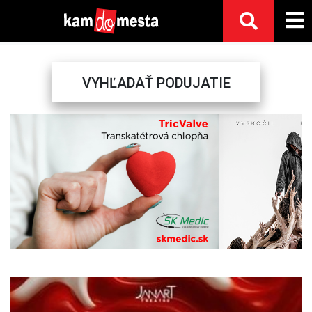
VYHĽADAŤ PODUJATIE
Previous
Next