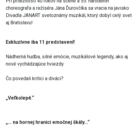
Pri príležitosti 40 rokov na scéne a 55. narodenín
choreografa a režiséra Jána Ďurovčíka sa vracia na javisko
Divadla JANART svetoznámy muzikál, ktorý dobyl celý svet
aj Bratislavu!
Exkluzívne iba 11 predstavení!
Nádherná hudba, silné emócie, muzikálové legendy, ako aj
nové vychádzajúce hviezdy.
Čo povedali kritici a diváci?
„Veľkolepé.“
„… na hornej hranici emočnej škály...“