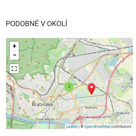
PODOBNÉ V OKOLÍ
+
−
3
Leaflet
| ©
OpenStreetMap
contributors