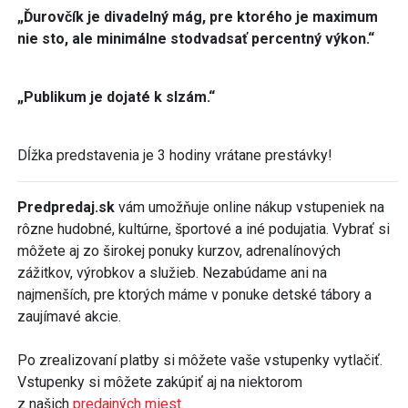
„Ďurovčík je divadelný mág, pre ktorého je maximum
nie sto, ale minimálne stodvadsať percentný výkon.“
„Publikum je dojaté k slzám.“
Dĺžka predstavenia je 3 hodiny vrátane prestávky!
Predpredaj.sk
vám umožňuje online nákup vstupeniek na
rôzne hudobné, kultúrne, športové a iné podujatia. Vybrať si
môžete aj zo širokej ponuky kurzov, adrenalínových
zážitkov, výrobkov a služieb. Nezabúdame ani na
najmenších, pre ktorých máme v ponuke detské tábory a
zaujímavé akcie.
Po zrealizovaní platby si môžete vaše vstupenky vytlačiť.
Vstupenky si môžete zakúpiť aj na niektorom
z našich
predajných miest
.