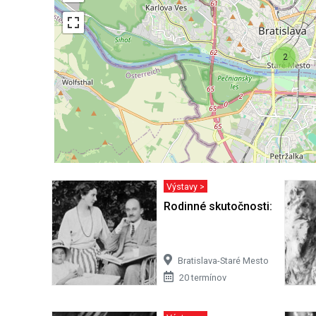
2
Výstavy >
Rodinné skutočnosti: Obraz ž
Bratislava-Staré Mesto
20 termínov