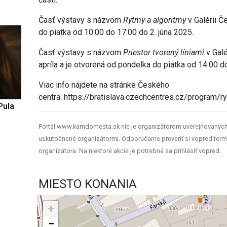
Časť výstavy s názvom
Rytmy a algoritmy
v Galérii Č
do piatka od 10:00 do 17:00 do 2. júna 2025.
Časť výstavy s názvom
Priestor tvorený líniami
v Galé
apríla a je otvorená od pondelka do piatka od 14:00 d
Viac info nájdete na stránke Českého
centra: https://bratislava.czechcentres.cz/program/r
Pula
Portál www.kamdomesta.sk nie je organizátorom uverejňovanýc
uskutočnené organizátormi. Odporúčame preveriť si vopred term
organizátora. Na niektoré akcie je potrebné sa prihlásiť vopred.
MIESTO KONANIA
+
−