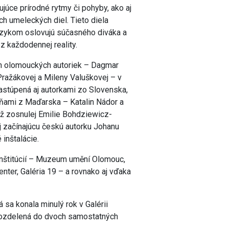
júce prírodné rytmy či pohyby, ako aj
h umeleckých diel. Tieto diela
zykom oslovujú súčasného diváka a
z každodennej reality.
ch olomouckých autoriek – Dagmar
Pražákovej a Mileny Valuškovej – v
zastúpená aj autorkami zo Slovenska,
ňami z Maďarska – Katalin Nádor a
už zosnulej Emilie Bohdziewicz-
aj začínajúcu českú autorku Johanu
 inštalácie.
 inštitúcií – Muzeum umění Olomouc,
nter, Galéria 19 – a rovnako aj vďaka
rá sa konala minulý rok v Galérii
 rozdelená do dvoch samostatných