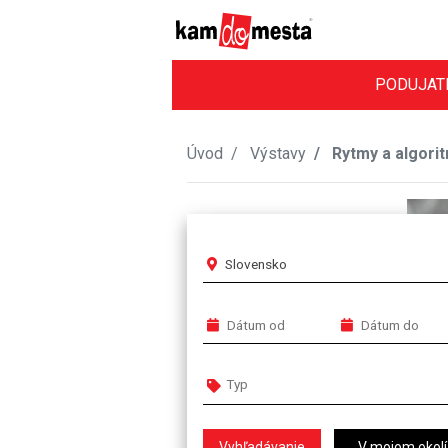
PODUJAT
Úvod
Výstavy
Rytmy a algori
Slovensko
V mojom okolí