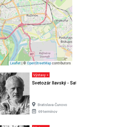
Leaflet
| ©
OpenStreetMap
contributors
Výstavy >
ivota…
Svetozár Ilavský - Satori v Cíferi II
Bratislava-Čunovo
69 termínov