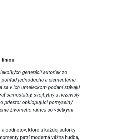
líniou
iekoľkých generácií autoriek zo
rvý pohľad jednoduchá a elementárna
pera sa v ich umeleckom podaní stávajú
ať samostatný, svojbytný a nezávislý
ko priestor obklopujúci pomyselný
zenie životného rámca so všetkými
 a podnetov, ktoré u každej autorky
é momenty patrí moderná vážna hudba,