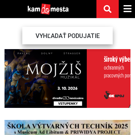
VYHĽADAŤ PODUJATIE
Previous
Next