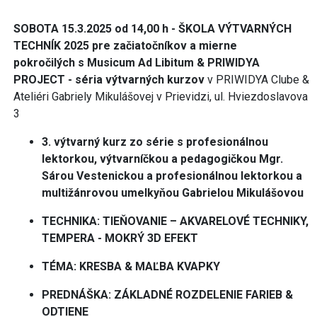
S
OBOTA
1
5
.
3
.202
5
od 1
4
,
0
0 h -
ŠKOLA
V
ÝT
VARNÝCH
TECHNÍK 2025
pre začiatočníkov a mierne
pokročilých
s Musicum Ad Libitum & PRIWIDYA
PROJECT - séria výtvarných kurzov
v PRIWIDYA Clube &
Ateliéri Gabriely Mikulášovej v Prievidzi, ul. Hviezdoslavova
3
3. výtvarný kurz zo série s profesionálnou
lektorkou, výtvarníčkou a pedagogičkou Mgr.
Sárou Vestenickou a profesionálnou lektorkou a
multižánrovou umelkyňou Gabrielou Mikulášovou
TECHNIKA: TIEŇOVANIE – AKVARELOVÉ TECHNIKY,
TEMPERA - MOKRÝ 3D EFEKT
TÉMA: KRESBA & MAĽBA KVAPKY
PREDNÁŠKA: ZÁKLADNÉ ROZDELENIE FARIEB &
ODTIENE