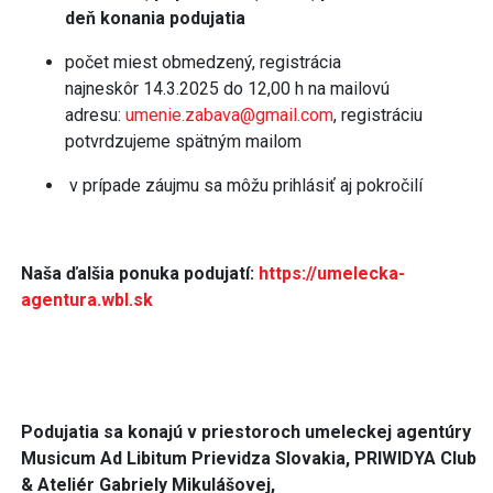
deň konania podujatia
počet miest obmedzený, registrácia
najneskôr 14.3.2025 do 12,00 h na mailovú
adresu:
umenie.zabava@gmail.com
, registráciu
potvrdzujeme spätným mailom
v prípade záujmu sa môžu prihlásiť aj pokročilí
Naša ďalšia ponuka podujatí:
https://umelecka-
agentura.wbl.sk
Podujatia sa konajú v priestoroch umeleckej agentúry
Musicum Ad Libitum Prievidza Slovakia, PRIWIDYA Club
& Ateliér Gabriely Mikulášovej,