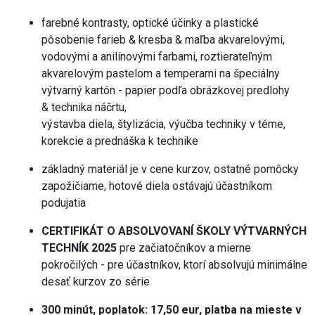
farebné kontrasty, optické účinky a plastické
pôsobenie farieb & kresba & maľba akvarelovými,
vodovými a anilínovými farbami, roztierateľným
akvarelovým pastelom a temperami na špeciálny
výtvarný kartón - papier podľa obrázkovej predlohy
& technika náčrtu,
výstavba diela, štylizácia, výučba techniky v téme,
korekcie a prednáška k technike
základný materiál je v cene kurzov, ostatné pomôcky
zapožičiame, hotové diela ostávajú účastníkom
podujatia
CERTIFIKÁT
O ABSOLVOVA
NÍ ŠKOLY VÝTVARNÝCH
TECHNÍK 2025
pre začiatočníkov a mierne
pokročilých - pre účastníkov, ktorí absolvujú minimálne
desať kurzov zo série
300 minút, poplatok: 17,50 eur, platba na mieste v