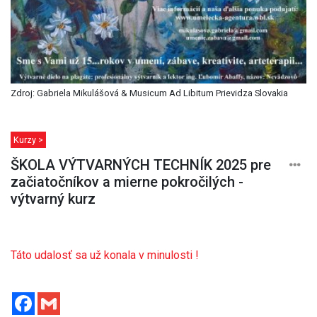
Zdroj: Gabriela Mikulášová & Musicum Ad Libitum Prievidza Slovakia
Kurzy >
ŠKOLA VÝTVARNÝCH TECHNÍK 2025 pre
začiatočníkov a mierne pokročilých -
výtvarný kurz
Táto udalosť sa už konala v minulosti !
Facebook
Gmail