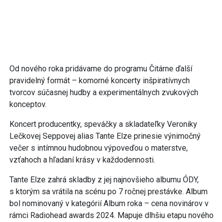
Od nového roka pridávame do programu Čitárne ďalší
pravidelný formát – komorné koncerty inšpiratívnych
tvorcov súčasnej hudby a experimentálnych zvukových
konceptov.
Koncert producentky, speváčky a skladateľky Veroniky
Lečkovej Seppovej alias Tante Elze prinesie výnimočný
večer s intímnou hudobnou výpoveďou o materstve,
vzťahoch a hľadaní krásy v každodennosti.
Tante Elze zahrá skladby z jej najnovšieho albumu ÓDY,
s ktorým sa vrátila na scénu po 7 ročnej prestávke. Album
bol nominovaný v kategórií Album roka – cena novinárov v
rámci Radiohead awards 2024. Mapuje dlhšiu etapu nového