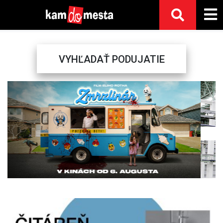
VYHĽADAŤ PODUJATIE
Previous
Next