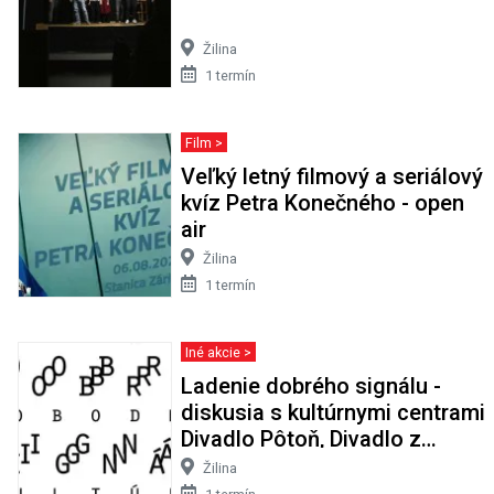
Žilina
1 termín
Film >
Veľký letný filmový a seriálový
kvíz Petra Konečného - open
air
Žilina
1 termín
Iné akcie >
Ladenie dobrého signálu -
diskusia s kultúrnymi centrami
Divadlo Pôtoň, Divadlo z
Pasáže, Wave a Bašta
Žilina