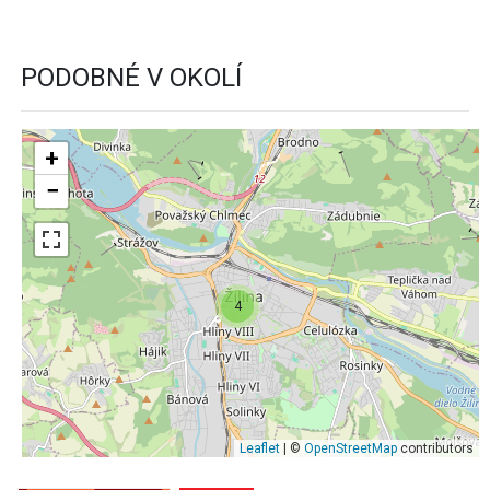
PODOBNÉ V OKOLÍ
+
−
4
Leaflet
| ©
OpenStreetMap
contributors