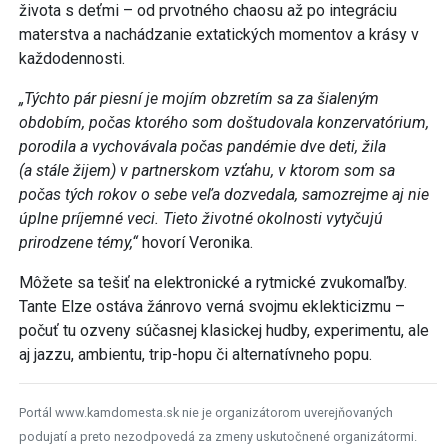
života s deťmi – od prvotného chaosu až po integráciu
materstva a nachádzanie extatických momentov a krásy v
každodennosti.
„Týchto pár piesní je mojím obzretím sa za šialeným
obdobím, počas ktorého som doštudovala konzervatórium,
porodila a vychovávala počas pandémie dve deti, žila
(a stále žijem) v partnerskom vzťahu, v ktorom som sa
počas tých rokov o sebe veľa dozvedala, samozrejme aj nie
úplne príjemné veci. Tieto životné okolnosti vytyčujú
prirodzene témy,“
hovorí Veronika.
Môžete sa tešiť na elektronické a rytmické zvukomaľby.
Tante Elze ostáva žánrovo verná svojmu eklekticizmu –
počuť tu ozveny súčasnej klasickej hudby, experimentu, ale
aj jazzu, ambientu, trip-hopu či alternatívneho popu.
Portál www.kamdomesta.sk nie je organizátorom uverejňovaných
podujatí a preto nezodpovedá za zmeny uskutočnené organizátormi.