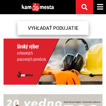
VYHĽADAŤ PODUJATIE
Previous
Next