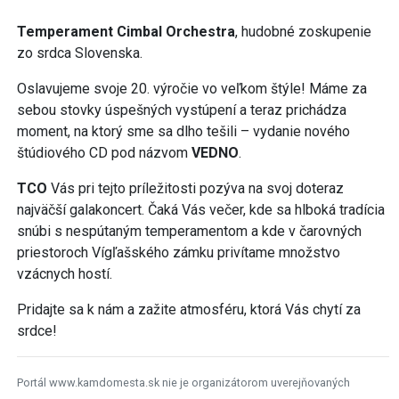
Temperament Cimbal Orchestra
, hudobné zoskupenie
zo srdca Slovenska.
Oslavujeme svoje 20. výročie vo veľkom štýle! Máme za
sebou stovky úspešných vystúpení a teraz prichádza
moment, na ktorý sme sa dlho tešili – vydanie nového
štúdiového CD pod názvom
VEDNO
.
TCO
Vás pri tejto príležitosti pozýva na svoj doteraz
najväčší galakoncert. Čaká Vás večer, kde sa hlboká tradícia
snúbi s nespútaným temperamentom a kde v čarovných
priestoroch Vígľašského zámku privítame množstvo
vzácnych hostí.
Pridajte sa k nám a zažite atmosféru, ktorá Vás chytí za
srdce!
Portál www.kamdomesta.sk nie je organizátorom uverejňovaných