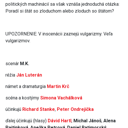
politických machinácií sa však vznáša jednoduchá otázka:
Poradí si štát so zloduchom alebo zloduch so štátom?
UPOZORNENIE: V inscenácii zaznejú vulgarizmy. Veľa
vulgarizmov.
scenár
M.K.
réžia
Ján Luterán
námet a dramaturgia
Martin Krč
scéna a kostýmy
Simona Vachálková
účinkujú
Richard Stanke
,
Peter Ondrejička
ďalej účinkujú (hlasy)
Dávid Hartl
,
Michal Jánoš
,
Alena
Pajtinková
,
Anežka Petrová
,
Daniel Ratimorský