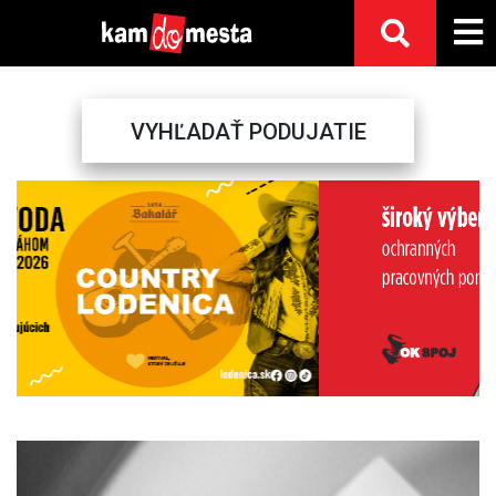
VYHĽADAŤ PODUJATIE
Previous
Next