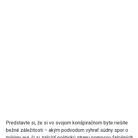
Predstavte si, že si vo svojom konšpiračnom byte riešite
bežné záležitosti – akým podvodom vyhrať súdny spor o
milióny eur, či si založiť politickú stranu pomocou falošných