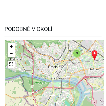
PODOBNÉ V OKOLÍ
+
−
3