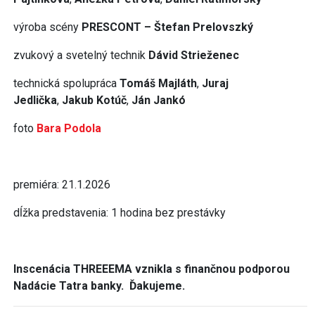
výroba scény
PRESCONT – Štefan Prelovszký
zvukový a svetelný technik
Dávid Strieženec
technická spolupráca
Tomáš Majláth
,
Juraj
Jedlička
,
Jakub Kotúč
,
Ján Jankó
foto
Bara Podola
premiéra: 21.1.2026
dĺžka predstavenia: 1 hodina bez prestávky
Inscenácia THREEEMA vznikla s finančnou podporou
Nadácie Tatra banky. Ďakujeme.