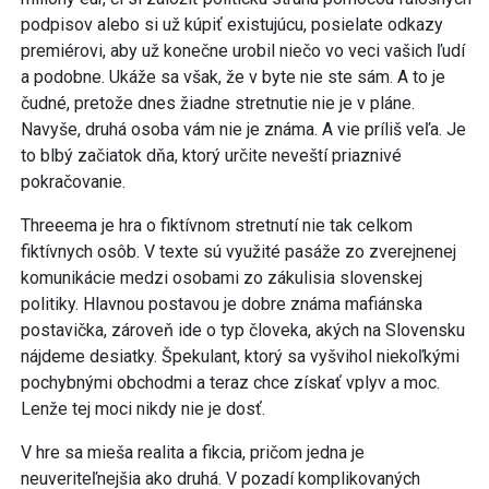
podpisov alebo si už kúpiť existujúcu, posielate odkazy
premiérovi, aby už konečne urobil niečo vo veci vašich ľudí
a podobne. Ukáže sa však, že v byte nie ste sám. A to je
čudné, pretože dnes žiadne stretnutie nie je v pláne.
Navyše, druhá osoba vám nie je známa. A vie príliš veľa. Je
to blbý začiatok dňa, ktorý určite neveští priaznivé
pokračovanie.
Threeema je hra o fiktívnom stretnutí nie tak celkom
fiktívnych osôb. V texte sú využité pasáže zo zverejnenej
komunikácie medzi osobami zo zákulisia slovenskej
politiky. Hlavnou postavou je dobre známa mafiánska
postavička, zároveň ide o typ človeka, akých na Slovensku
nájdeme desiatky. Špekulant, ktorý sa vyšvihol niekoľkými
pochybnými obchodmi a teraz chce získať vplyv a moc.
Lenže tej moci nikdy nie je dosť.
V hre sa mieša realita a fikcia, pričom jedna je
neuveriteľnejšia ako druhá. V pozadí komplikovaných