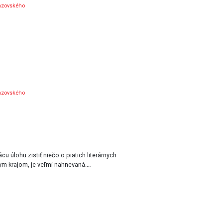
azovského
azovského
 úlohu zistiť niečo o piatich literárnych
m krajom, je veľmi nahnevaná.…
u