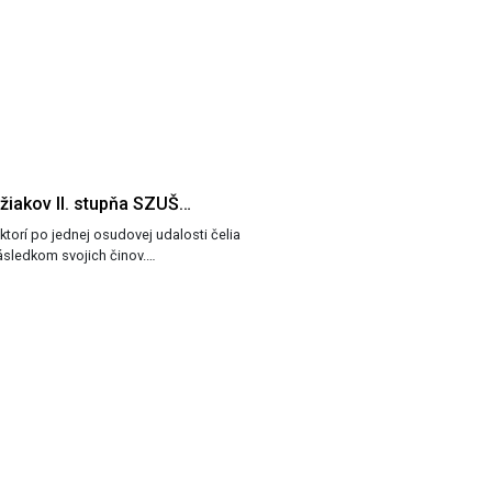
žiakov II. stupňa SZUŠ…
ktorí po jednej osudovej udalosti čelia
ásledkom svojich činov.…
u