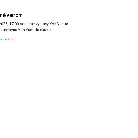
ené vetrom
ýstavy Yoh Yasuda:
né vetrom Japonská umelkyňa Yoh Yasuda skúma…
azovského