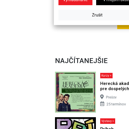
NAJČÍTANEJŠIE
Kurzy >
Herecká aka
pre dospelýc
Prešov
25 termínov
Výstavy >
Príbeh