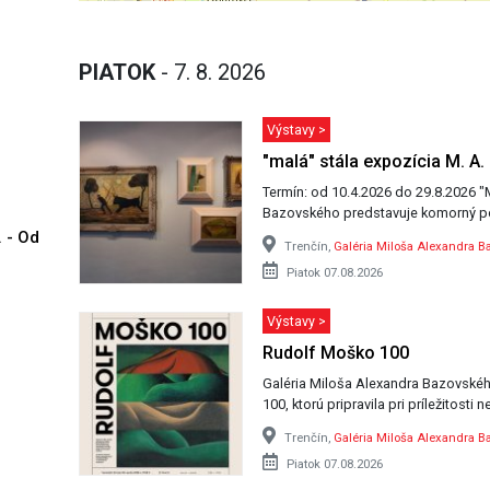
PIATOK
- 7. 8. 2026
Výstavy >
"malá" stála expozícia M. A
Termín: od 10.4.2026 do 29.8.2026 "Malá" stála expozícia Miloša Alexandra
Bazovského predstavuje komorný po
. - Od
Trenčín,
Galéria Miloša Alexandra B
Piatok 07.08.2026
Výstavy >
Rudolf Moško 100
Galéria Miloša Alexandra Bazovskéh
100, ktorú pripravila pri príležitosti
Trenčín,
Galéria Miloša Alexandra B
Piatok 07.08.2026