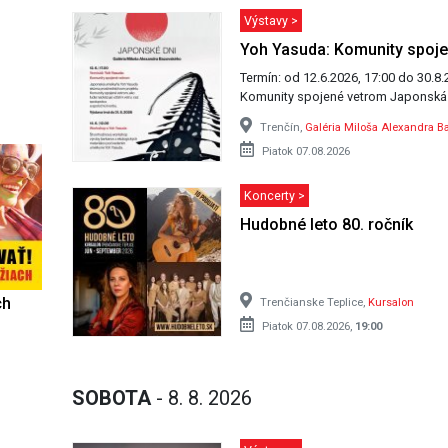
Výstavy >
Yoh Yasuda: Komunity spoj
Termín: od 12.6.2026, 17:00 do 30.8.2026, 17:00 Vernisáž v
Komunity spoje
Trenčín,
Galéria Miloša Alexandra B
Piatok 07.08.2026
Koncerty >
Hudobné leto 80. ročník
ch
Trenčianske Teplice,
Kursalon
Piatok 07.08.2026,
19:00
SOBOTA
- 8. 8. 2026