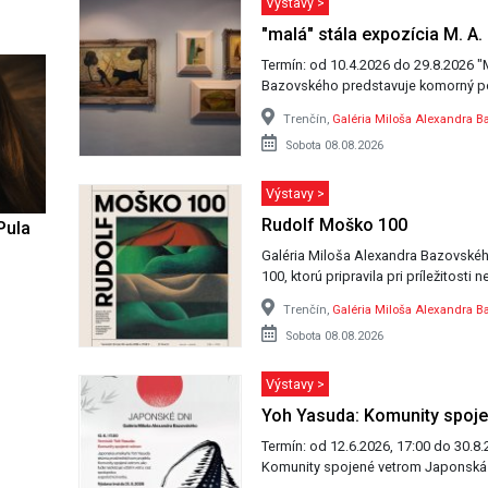
Výstavy >
"malá" stála expozícia M. A
Termín: od 10.4.2026 do 29.8.2026 "Malá" stála expozícia Miloša Alexandra
Bazovského predstavuje komorný po
Trenčín,
Galéria Miloša Alexandra B
Sobota 08.08.2026
Výstavy >
Rudolf Moško 100
Pula
Galéria Miloša Alexandra Bazovskéh
100, ktorú pripravila pri príležitosti
Trenčín,
Galéria Miloša Alexandra B
Sobota 08.08.2026
Výstavy >
Yoh Yasuda: Komunity spoj
Termín: od 12.6.2026, 17:00 do 30.8.2026, 17:00 Vernisáž v
Komunity spoje