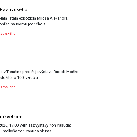
. Bazovského
hľad na tvorbu jedného z…
azovského
o v Trenčíne predlžuje výstavu Rudolf Moško
 nedožitého 100. výročia…
azovského
ené vetrom
ýstavy Yoh Yasuda:
né vetrom Japonská umelkyňa Yoh Yasuda skúma…