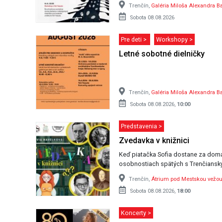
Trenčín,
Galéria Miloša Alexandra B
Sobota 08.08.2026
Pre deti >
Workshopy >
Letné sobotné dielničky
Trenčín,
Galéria Miloša Alexandra B
Sobota 08.08.2026,
10:00
Predstavenia >
Zvedavka v knižnici
Keď piatačka Sofia dostane za domácu
osobnostiach spätých s Trenčiansky
Trenčín,
Átrium pod Mestskou vežo
Sobota 08.08.2026,
18:00
Koncerty >