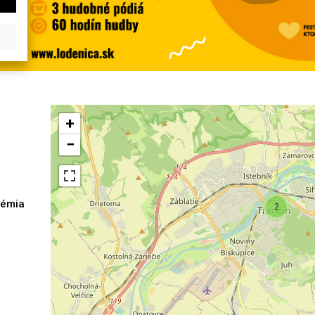
+
−
démia
2
h