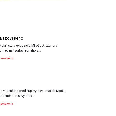
. Bazovského
hľad na tvorbu jedného z…
azovského
o v Trenčíne predlžuje výstavu Rudolf Moško
 nedožitého 100. výročia…
azovského