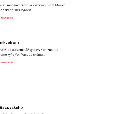
o v Trenčíne predlžuje výstavu Rudolf Moško
 nedožitého 100. výročia…
azovského
ené vetrom
ýstavy Yoh Yasuda:
né vetrom Japonská umelkyňa Yoh Yasuda skúma…
azovského
. Bazovského