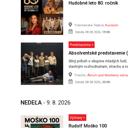
Hudobné leto 80. ročník
Trenčianske Teplice,
Kursalon
Sobota 08.08.2026,
19:00
Predstavenia >
Absolventské predstavenie (
Silný príbeh o skupine mladých ľudí, 
vlastným rozhodnutiam, strachu a n
Trenčín,
Átrium pod Mestskou vežo
Sobota 08.08.2026,
20:00
NEDEĽA
- 9. 8. 2026
Výstavy >
Rudolf Moško 100