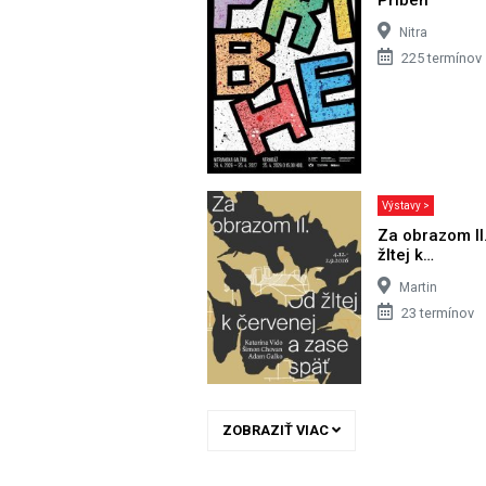
Nitra
225 termínov
Výstavy >
Za obrazom II
žltej k…
Martin
23 termínov
ZOBRAZIŤ VIAC