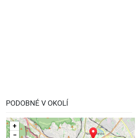
PODOBNÉ V OKOLÍ
+
−