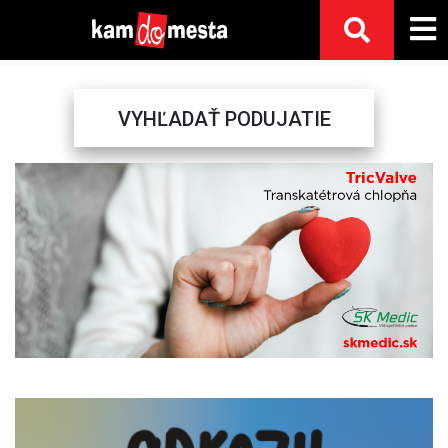
VYHĽADAŤ PODUJATIE
Previous
Next