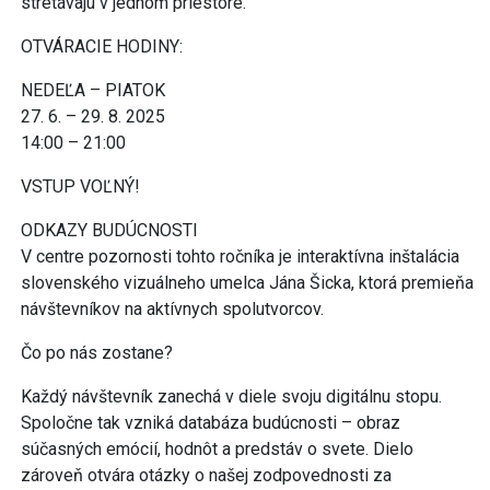
stretávajú v jednom priestore.
OTVÁRACIE HODINY:
NEDEĽA – PIATOK
27. 6. – 29. 8. 2025
14:00 – 21:00
VSTUP VOĽNÝ!
ODKAZY BUDÚCNOSTI
V centre pozornosti tohto ročníka je interaktívna inštalácia
slovenského vizuálneho umelca Jána Šicka, ktorá premieňa
návštevníkov na aktívnych spolutvorcov.
Čo po nás zostane?
Každý návštevník zanechá v diele svoju digitálnu stopu.
Spoločne tak vzniká databáza budúcnosti – obraz
súčasných emócií, hodnôt a predstáv o svete. Dielo
zároveň otvára otázky o našej zodpovednosti za