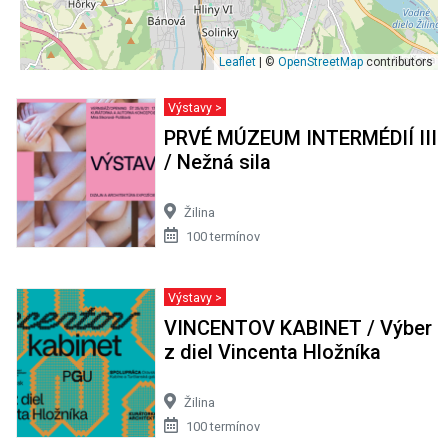
Leaflet
| ©
OpenStreetMap
contributors
Výstavy >
PRVÉ MÚZEUM INTERMÉDIÍ III
/ Nežná sila
Žilina
100 termínov
Výstavy >
VINCENTOV KABINET / Výber
z diel Vincenta Hložníka
Žilina
100 termínov