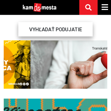
VYHĽADAŤ PODUJATIE
Previous
Next