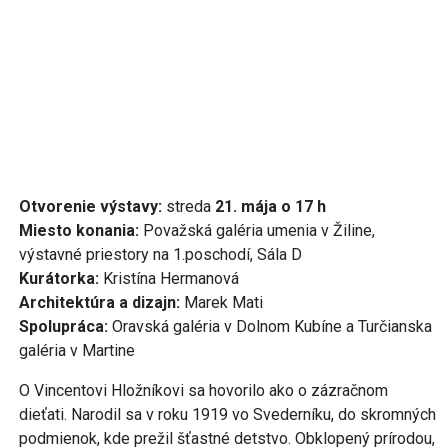
Otvorenie výstavy:
streda
21. mája o 17 h
Miesto konania:
Považská galéria umenia v Žiline,
výstavné priestory na 1.poschodí, Sála D
Kurátorka:
Kristína Hermanová
Architektúra a dizajn:
Marek Mati
Spolupráca:
Oravská galéria v Dolnom Kubíne a Turčianska
galéria v Martine
O Vincentovi Hložníkovi sa hovorilo ako o zázračnom
dieťati. Narodil sa v roku 1919 vo Svederníku, do skromných
podmienok, kde prežil šťastné detstvo. Obklopený prírodou,