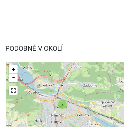
PODOBNÉ V OKOLÍ
+
−
2