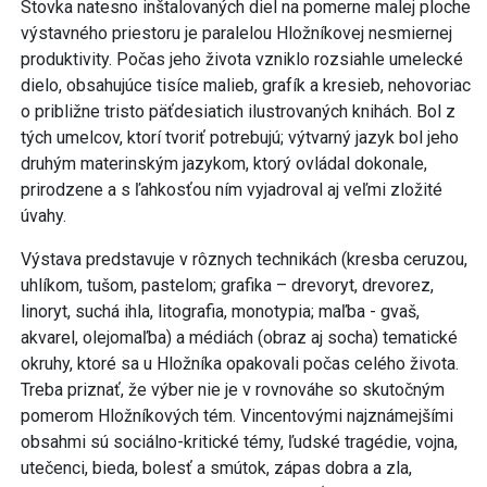
Stovka natesno inštalovaných diel na pomerne malej ploche
výstavného priestoru je paralelou Hložníkovej nesmiernej
produktivity. Počas jeho života vzniklo rozsiahle umelecké
dielo, obsahujúce tisíce malieb, grafík a kresieb, nehovoriac
o približne tristo päťdesiatich ilustrovaných knihách. Bol z
tých umelcov, ktorí tvoriť potrebujú; výtvarný jazyk bol jeho
druhým materinským jazykom, ktorý ovládal dokonale,
prirodzene a s ľahkosťou ním vyjadroval aj veľmi zložité
úvahy.
Výstava predstavuje v rôznych technikách (kresba ceruzou,
uhlíkom, tušom, pastelom; grafika – drevoryt, drevorez,
linoryt, suchá ihla, litografia, monotypia; maľba - gvaš,
akvarel, olejomaľba) a médiách (obraz aj socha) tematické
okruhy, ktoré sa u Hložníka opakovali počas celého života.
Treba priznať, že výber nie je v rovnováhe so skutočným
pomerom Hložníkových tém. Vincentovými najznámejšími
obsahmi sú sociálno-kritické témy, ľudské tragédie, vojna,
utečenci, bieda, bolesť a smútok, zápas dobra a zla,