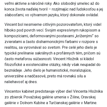
veľmi aktívne a náročné roky. Ako slobodný umelec až do
konca života naďalej tvoril – rozjímajúc nad ľudskosťou a jej
slabosťami; vo výtvarnom jazyku, ktorý dokonale ovládal.
Vincent bol nesmierne citlivým pozorovateľom, ktorý videl
hlboko pod povrch vecí. Svojim expresívnym rukopisom a
kompozíciami, deformovanými postavami „kríženými“ so
zvieratami a často disharmonickými farbami v rozpore s
realitou, sa vyrovnával so svetom. Pre celé jeho dielo je
typické prelínanie sakrálnych a profánnych tém, pričom sú
často metaforou súčasnosti. Vincent Hložník si kládol
filozofické a existenciálne otázky, nikdy však neupadal do
beznádeje. Jeho dielo je humanistické, moralizujúce,
univerzálne a nadčasové, preto má rovnakú silu a
naliehavosť aj dnes.
Vincentov kabinet predstavuje výber diel Vincenta Hložníka
zo zbierok Považskej galérie umenia v Žiline, Oravskej
galérie v Dolnom Kubíne a Turčianskej galérie v Martine.