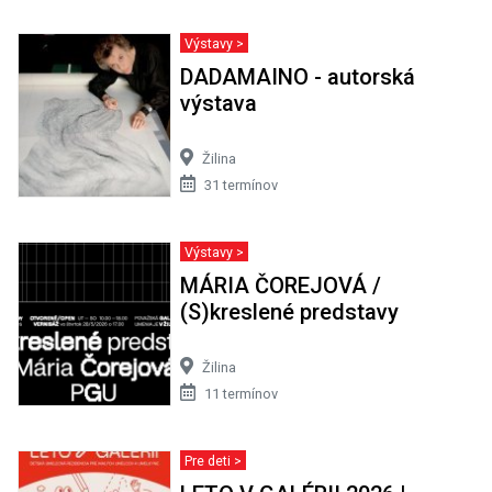
Výstavy >
DADAMAINO - autorská
výstava
Žilina
31 termínov
Výstavy >
MÁRIA ČOREJOVÁ /
(S)kreslené predstavy
Žilina
11 termínov
Pre deti >