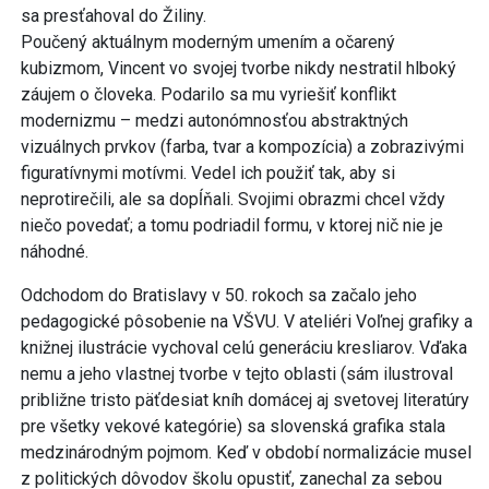
sa presťahoval do Žiliny.
Poučený aktuálnym moderným umením a očarený
kubizmom, Vincent vo svojej tvorbe nikdy nestratil hlboký
záujem o človeka. Podarilo sa mu vyriešiť konflikt
modernizmu – medzi autonómnosťou abstraktných
vizuálnych prvkov (farba, tvar a kompozícia) a zobrazivými
figuratívnymi motívmi. Vedel ich použiť tak, aby si
neprotirečili, ale sa dopĺňali. Svojimi obrazmi chcel vždy
niečo povedať; a tomu podriadil formu, v ktorej nič nie je
náhodné.
Odchodom do Bratislavy v 50. rokoch sa začalo jeho
pedagogické pôsobenie na VŠVU. V ateliéri Voľnej grafiky a
knižnej ilustrácie vychoval celú generáciu kresliarov. Vďaka
nemu a jeho vlastnej tvorbe v tejto oblasti (sám ilustroval
približne tristo päťdesiat kníh domácej aj svetovej literatúry
pre všetky vekové kategórie) sa slovenská grafika stala
medzinárodným pojmom. Keď v období normalizácie musel
z politických dôvodov školu opustiť, zanechal za sebou