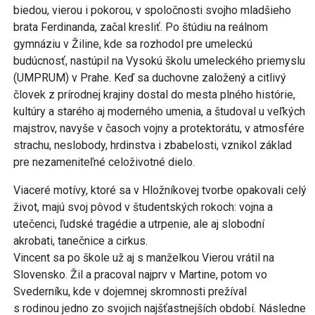
biedou, vierou i pokorou, v spoločnosti svojho mladšieho
brata Ferdinanda, začal kresliť. Po štúdiu na reálnom
gymnáziu v Žiline, kde sa rozhodol pre umeleckú
budúcnosť, nastúpil na Vysokú školu umeleckého priemyslu
(UMPRUM) v Prahe. Keď sa duchovne založený a citlivý
človek z prírodnej krajiny dostal do mesta plného histórie,
kultúry a starého aj moderného umenia, a študoval u veľkých
majstrov, navyše v časoch vojny a protektorátu, v atmosfére
strachu, neslobody, hrdinstva i zbabelosti, vznikol základ
pre nezameniteľné celoživotné dielo.
Viaceré motívy, ktoré sa v Hložníkovej tvorbe opakovali celý
život, majú svoj pôvod v študentských rokoch: vojna a
utečenci, ľudské tragédie a utrpenie, ale aj slobodní
akrobati, tanečnice a cirkus.
Vincent sa po škole už aj s manželkou Vierou vrátil na
Slovensko. Žil a pracoval najprv v Martine, potom vo
Svederníku, kde v dojemnej skromnosti prežíval
s rodinou jedno zo svojich najšťastnejších období. Následne