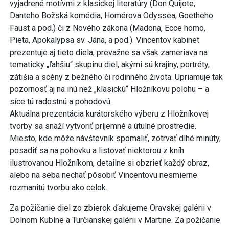
vyjadrené motívmi z klasickej literatúry (Don Quijote,
Danteho Božská komédia, Homérova Odyssea, Goetheho
Faust a pod.) či z Nového zákona (Madona, Ecce homo,
Pieta, Apokalypsa sv. Jána, a pod.). Vincentov kabinet
prezentuje aj tieto diela, prevažne sa však zameriava na
tematicky „ľahšiu“ skupinu diel, akými sú krajiny, portréty,
zátišia a scény z bežného či rodinného života. Upriamuje tak
pozornosť aj na inú než „klasickú“ Hložníkovu polohu – a
síce tú radostnú a pohodovú.
Aktuálna prezentácia kurátorského výberu z Hložníkovej
tvorby sa snaží vytvoriť príjemné a útulné prostredie.
Miesto, kde môže návštevník spomaliť, zotrvať dlhé minúty,
posadiť sa na pohovku a listovať niektorou z kníh
ilustrovanou Hložníkom, detailne si obzrieť každý obraz,
alebo na seba nechať pôsobiť Vincentovu nesmierne
rozmanitú tvorbu ako celok.
Za požičanie diel zo zbierok ďakujeme Oravskej galérii v
Dolnom Kubíne a Turčianskej galérii v Martine. Za požičanie