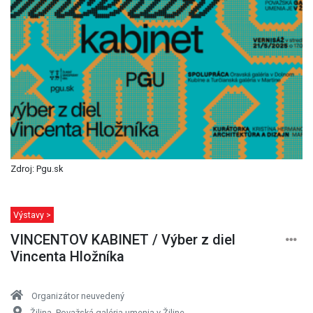
Zdroj: Pgu.sk
Výstavy >
VINCENTOV KABINET / Výber z diel
Vincenta Hložníka
Organizátor neuvedený
Žilina, Považská galéria umenia v Žiline