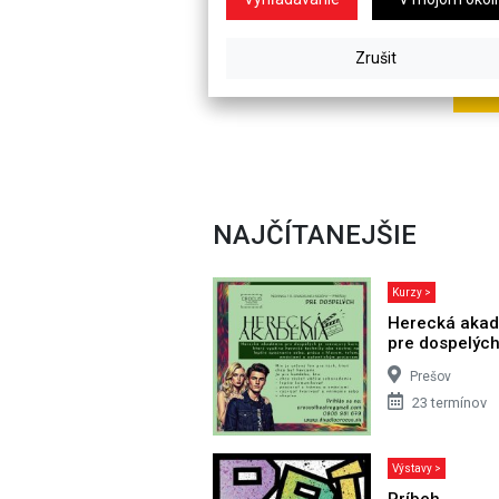
NAJČÍTANEJŠIE
Kurzy >
Herecká aka
pre dospelýc
Prešov
23 termínov
Výstavy >
Príbeh