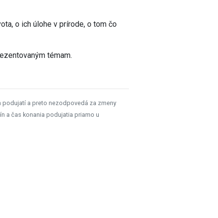
ta, o ich úlohe v prírode, o tom čo
prezentovaným témam.
h podujatí a preto nezodpovedá za zmeny
ín a čas konania podujatia priamo u