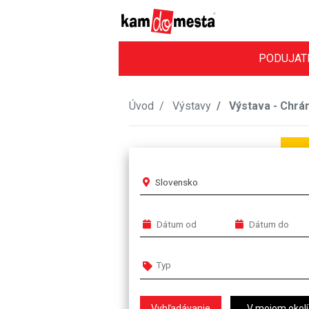
PODUJAT
Úvod
Výstavy
Výstava - Chrán
Slovensko
V mojom okolí