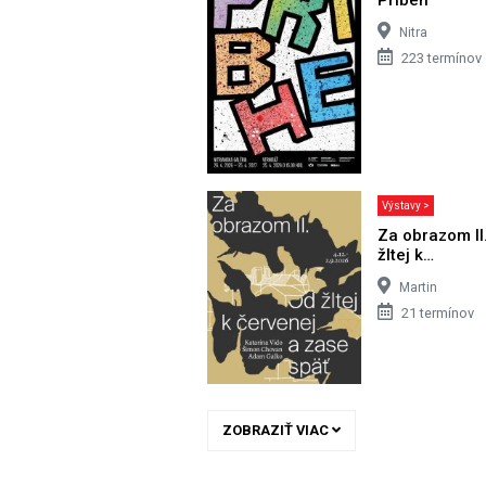
Nitra
223 termínov
Výstavy >
Za obrazom II
žltej k…
Martin
21 termínov
ZOBRAZIŤ VIAC