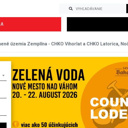
IA
ené územia Zemplína - CHKO Vihorlat a CHKO Latorica, Nočn
Previous