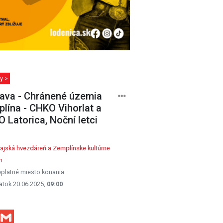
y >
ava - Chránené územia
lína - CHKO Vihorlat a
 Latorica, Noční letci
ajská hvezdáreň a Zemplínske kultúrne
m
platné miesto konania
atok 20.06.2025,
09:00
Facebook
Gmail