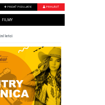
PRIDAŤ PODUJATIE
PRIHLÁSIŤ
FILMY
í letci
Next