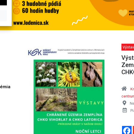
Výstav
Výst
Zemp
CHKO
démia
Kr
h
centru
Ne
Pi