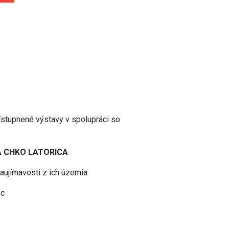
rístupnené výstavy v spolupráci so
A CHKO LATORICA
zaujímavosti z ich územia
ec