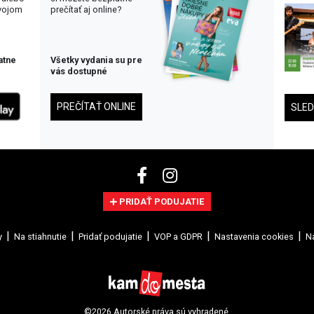
svojom
prečítať aj online?
atne
Všetky vydania su pre
vás dostupné
PREČÍTAŤ ONLINE
SLE
PRIDAŤ PODUJATIE
y
Na stiahnutie
Pridať podujatie
VOP a GDPR
Nastavenia cookies
Na
©2026 Autorské práva sú vyhradené.