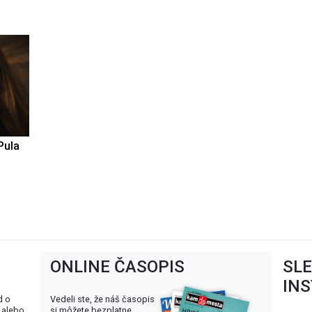
Pula
ONLINE ČASOPIS
SL
IN
d o
Vedeli ste, že náš časopis
 alebo
si môžete bezplatne