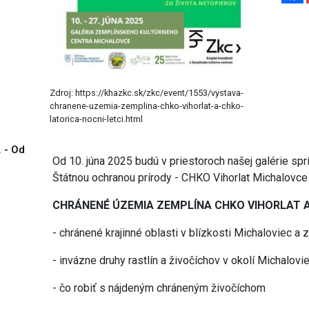
Zdroj: https://khazkc.sk/zkc/event/1553/vystava-
chranene-uzemia-zemplina-chko-vihorlat-a-chko-
latorica-nocni-letci.html
. - Od
Od 10. júna 2025 budú v priestoroch našej galérie sp
Štátnou ochranou prírody - CHKO Vihorlat Michalovce
CHRÁNENÉ ÚZEMIA ZEMPLÍNA CHKO VIHORLAT 
- chránené krajinné oblasti v blízkosti Michaloviec a 
- invázne druhy rastlín a živočíchov v okolí Michalovi
- čo robiť s nájdeným chráneným živočíchom