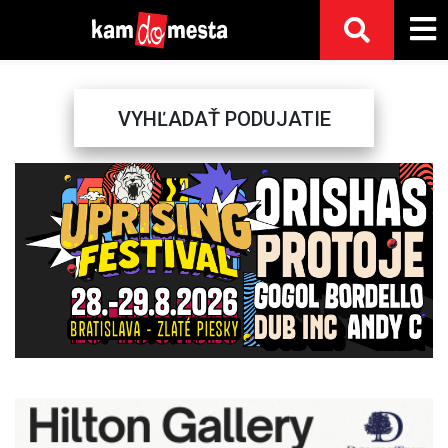
VYHĽADAŤ PODUJATIE
Previous
Next