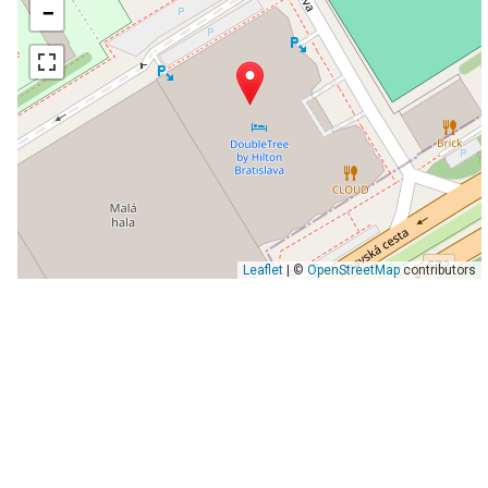
−
Leaflet
| ©
OpenStreetMap
contributors