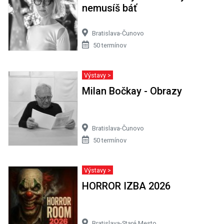
nemusíš báť
Bratislava-Čunovo
50 termínov
Výstavy >
Milan Bočkay - Obrazy
Bratislava-Čunovo
50 termínov
Výstavy >
HORROR IZBA 2026
Bratislava-Staré Mesto