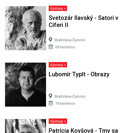
Výstavy >
Svetozár Ilavský - Satori v
Cíferi II
Bratislava-Čunovo
69 termínov
Výstavy >
Lubomír Typlt - Obrazy
Bratislava-Čunovo
19 termínov
Výstavy >
Patrícia Koyšová - Tmy sa