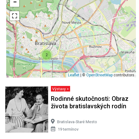
−
2
Leaflet
| ©
OpenStreetMap
contributors
Výstavy >
Rodinné skutočnosti: Obraz
života bratislavských rodín
Bratislava-Staré Mesto
19 termínov