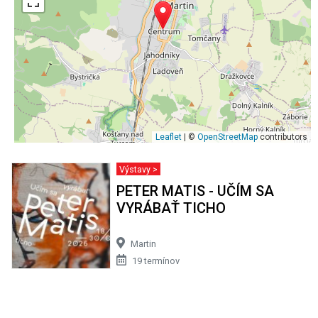
Leaflet
| ©
OpenStreetMap
contributors
Výstavy >
PETER MATIS - UČÍM SA
VYRÁBAŤ TICHO
Martin
19 termínov