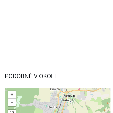
PODOBNÉ V OKOLÍ
+
−