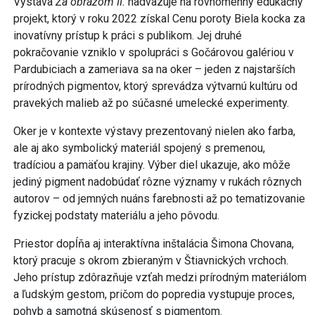
Výstava
Za obrazom II.
nadväzuje na rovnomenný edukačný
projekt, ktorý v roku 2022 získal Cenu poroty Biela kocka za
inovatívny prístup k práci s publikom. Jej druhé
pokračovanie vzniklo v spolupráci s Gočárovou galériou v
Pardubiciach a zameriava sa na oker – jeden z najstarších
prírodných pigmentov, ktorý sprevádza výtvarnú kultúru od
pravekých malieb až po súčasné umelecké experimenty.
Oker je v kontexte výstavy prezentovaný nielen ako farba,
ale aj ako symbolický materiál spojený s premenou,
tradíciou a pamäťou krajiny. Výber diel ukazuje, ako môže
jediný pigment nadobúdať rôzne významy v rukách rôznych
autorov – od jemných nuáns farebnosti až po tematizovanie
fyzickej podstaty materiálu a jeho pôvodu.
Priestor dopĺňa aj interaktívna inštalácia Šimona Chovana,
ktorý pracuje s okrom zbieraným v Štiavnických vrchoch.
Jeho prístup zdôrazňuje vzťah medzi prírodným materiálom
a ľudským gestom, pričom do popredia vystupuje proces,
pohyb a samotná skúsenosť s pigmentom.