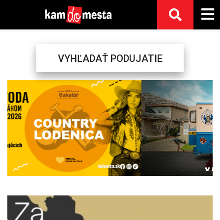
VYHĽADAŤ PODUJATIE
Previous
Next