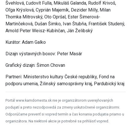
Švehlová, Ľudovít Fulla, Mikuláš Galanda, Rudolf Krivoš,
Oľga Krýslová, Cyprián Majerník, Dezider Milly, Milan
Thomka Mitrovský, Oto Opršal, Ester Šimerová-
Martinčeková, Dušan Šimko, Ivan Štubňa, František Studený,
Arnold Peter Weisz-Kubínčan, Ján Želibský
Kurátor: Adam Galko
Dizajn výstavných boxov: Peter Masár
Grafický dizajn: Šimon Chovan
Partneri: Ministerstvo kultury České republiky, Fond na
podporu umenia, Žilinský samosprávny kraj, Pardubický kraj
Portál www.kamdomesta.sk nie je organizátorom uverejňovaných
podujatí a preto nezodpovedá za zmeny uskutočnené organizátormi.
Odporúčame preveriť si vopred termín a čas konania podujatia priamo u
organizátora. Na niektoré akcie je potrebné sa prihlásiť vopred.