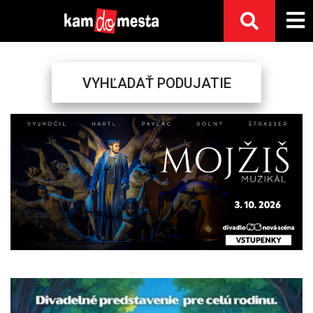
VYHĽADAŤ PODUJATIE
Previous
Next