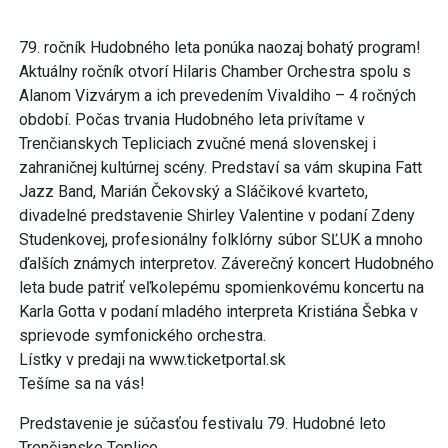
79. ročník Hudobného leta ponúka naozaj bohatý program!
Aktuálny ročník otvorí Hilaris Chamber Orchestra spolu s
Alanom Vizvárym a ich prevedením Vivaldiho – 4 ročných
období. Počas trvania Hudobného leta privítame v
Trenčianskych Tepliciach zvučné mená slovenskej i
zahraničnej kultúrnej scény. Predstaví sa vám skupina Fatt
Jazz Band, Marián Čekovský a Sláčikové kvarteto,
divadelné predstavenie Shirley Valentine v podaní Zdeny
Studenkovej, profesionálny folklórny súbor SĽUK a mnoho
ďalších známych interpretov. Záverečný koncert Hudobného
leta bude patriť veľkolepému spomienkovému koncertu na
Karla Gotta v podaní mladého interpreta Kristiána Šebka v
sprievode symfonického orchestra.
Lístky v predaji na www.ticketportal.sk
Tešíme sa na vás!
Predstavenie je súčasťou festivalu 79. Hudobné leto
Trenčianske Teplice.