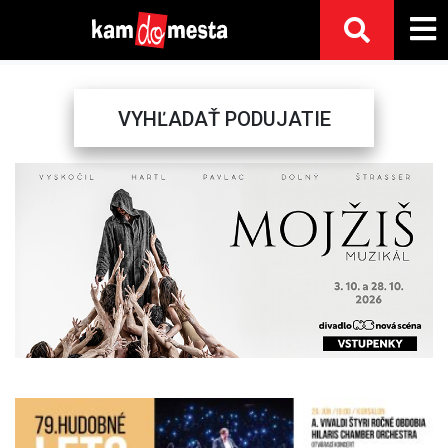
VYHĽADAŤ PODUJATIE
Previous
Next