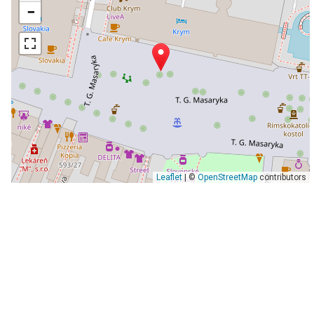
−
Leaflet
| ©
OpenStreetMap
contributors