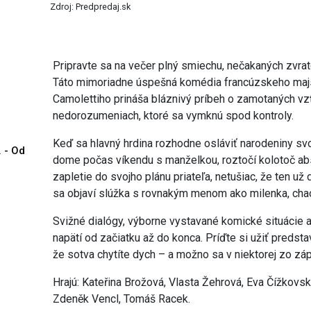
Zdroj: Predpredaj.sk
Pripravte sa na večer plný smiechu, nečakaných zvrat
Táto mimoriadne úspešná komédia francúzskeho majs
Camolettiho prináša bláznivý príbeh o zamotaných vz
nedorozumeniach, ktoré sa vymknú spod kontroly.
Keď sa hlavný hrdina rozhodne osláviť narodeniny sv
. - Od
dome počas víkendu s manželkou, roztočí kolotoč absu
zapletie do svojho plánu priateľa, netušiac, že ten u
sa objaví slúžka s rovnakým menom ako milenka, cha
Svižné dialógy, výborne vystavané komické situácie a
napätí od začiatku až do konca. Príďte si užiť predsta
že sotva chytíte dych – a možno sa v niektorej zo záp
Hrajú: Kateřina Brožová, Vlasta Žehrová, Eva Čížkovsk
Zdeněk Vencl, Tomáš Racek.