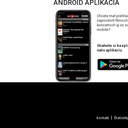
ANDROID APLIKÁCIA
Chcete mať prehľa
najnovších filmoch
koncertoch aj vo 
mobile?
Stiahnite si bezpl
našu aplikáciu.
Kontakt
Štatistik