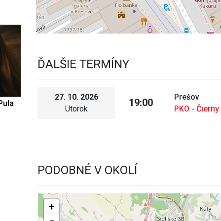
ĎALŠIE TERMÍNY
27. 10. 2026
Prešov
19:00
Pula
Utorok
PKO - Čierny
PODOBNÉ V OKOLÍ
+