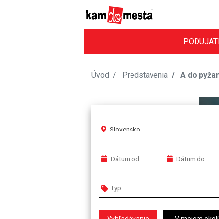
PODUJAT
Úvod
Predstavenia
A do pyžam
Slovensko
V mojom okolí