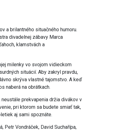
ov a brilantného situačného humoru.
tra divadelnej zábavy Marca
ťahoch, klamstvách a
ojej milenky vo svojom vidieckom
rdných situácií. Aby zakryl pravdu,
ž dávno skrýva vlastné tajomstvo. A keď
os naberá na obrátkach.
 neustále prekvapenia držia divákov v
venie, pri ktorom sa budete smiať tak,
letiek aj sami spoznáte.
á, Petr Vondráček, David Suchařípa,