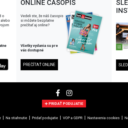
ONLINE ČASOPIS
SL
IN
d o
Vedeli ste, že náš časopis
 alebo
si môžete bezplatne
svojom
prečítať aj online?
atne
Všetky vydania su pre
vás dostupné
PREČÍTAŤ ONLINE
SLE
PRIDAŤ PODUJATIE
y
Na stiahnutie
Pridať podujatie
VOP a GDPR
Nastavenia cookies
Na