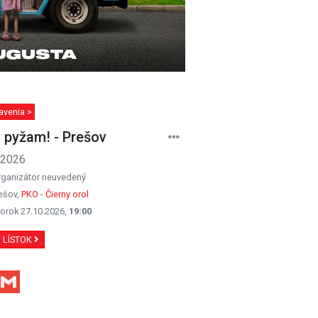
avenia >
 pyžam! - Prešov
.2026
rganizátor neuvedený
ešov,
PKO - Čierny orol
orok 27.10.2026,
19:00
Ť LÍSTOK
Facebook
Gmail