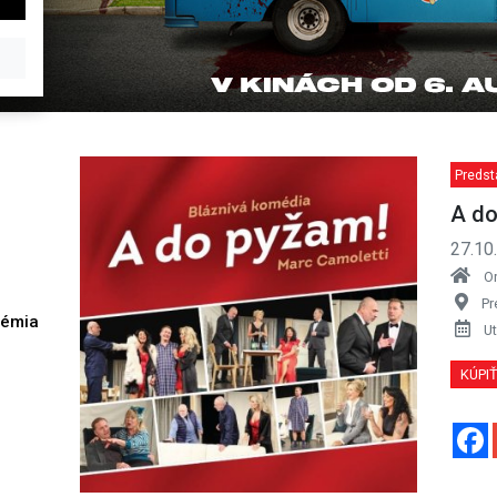
Predst
A do
27.10
O
Pr
démia
Ut
h
KÚPI