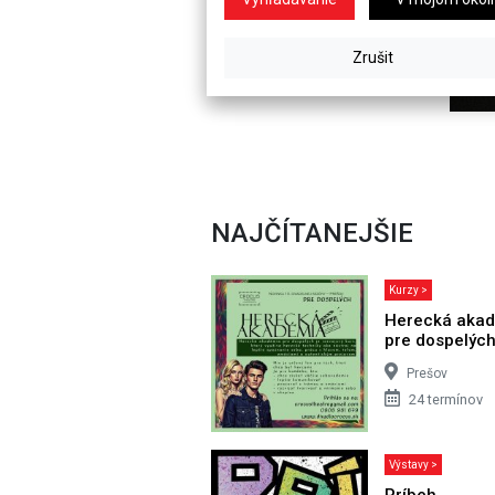
NAJČÍTANEJŠIE
Kurzy >
Herecká aka
pre dospelýc
Prešov
24 termínov
Výstavy >
Príbeh