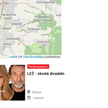
Leaflet
| ©
OpenStreetMap
contributors
Predstavenia >
árny
LEŽ - skvelá divadelná komédia
Prešov
1 termín