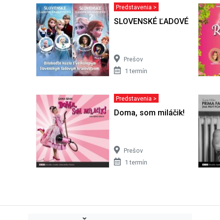
Predstavenia >
SLOVENSKÉ ĽADOVÉ KRÁĽO
Prešov
1 termín
Predstavenia >
Doma, som miláčik!
Prešov
1 termín