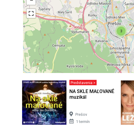
−
3
Predstavenia >
NA SKLE MAĽOVANÉ - legend
muzikál
Prešov
1 termín