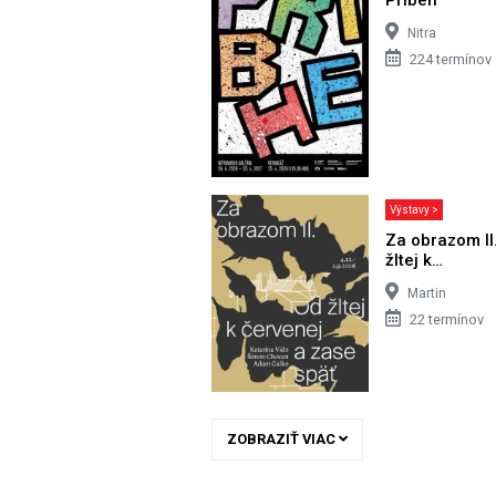
Nitra
224 termínov
Výstavy >
Za obrazom II
žltej k…
Martin
22 termínov
ZOBRAZIŤ VIAC