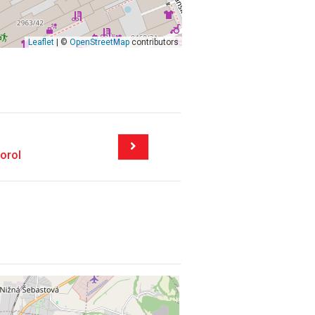
Leaflet
| ©
OpenStreetMap
contributors
 orol