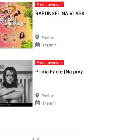
Predstavenia >
VSTVO
RAPUNSEL NA VLÁSKU
Prešov
1 termín
Predstavenia >
Prima Facie (Na prvý pohľad)
Prešov
1 termín