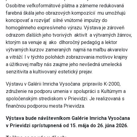
Osobitne veľkoformátové plátna a zámerne redukovaná
farebná škála jeho obrazových kompozícií mu umožňujú
koncipovať a rozvíjať silné vnútorné impulzy do
homogénneho expresívneho výrazu. Výstava je zároveň
odrazom ďalších jeho tvorivých aktivít a výtvarných žánrov,
ktorým sa venuje aj ako dlhoročný pedagóg a lektor
výtvarných kurzov zameraných najmä na maľbu akvarelov
a vitráží. I v týchto polohách zobrazovania motívov krajiny
a úžitkovej maľby nás zaujme jeho nevšedná umelecká
senzitivita a kultivovaný estetický prejav.
Výstavu v Galérii Imricha Vysočana pripravilo K-2000,
združenie na podporu umenia v spolupráci s Kultúrnym a
spoločenským strediskom v Prievidzi. Je realizovaná s
finančnou podporou mesta Prievidza.
Výstava bude návštevníkom Galérie Imricha Vysočana
v Prievidzi sprístupnená od 15. mája do 26. júna 2026.