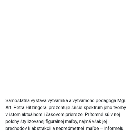
Samostatná výstava výtvarníka a výtvarného pedagóga Mgr.
Art. Petra Hitzingera prezentuje širšie spektrum jeho tvorby
v istom aktuálnom i časovom priereze. Prítomné sú v nej
polohy štylizovanej figurálnej maľby, najmä však jej
prechodov k abstrakcii a nepredmetnej maľbe – informelu.