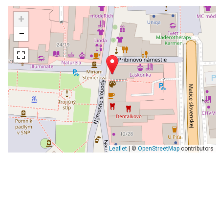
+
−
Leaflet
| ©
OpenStreetMap
contributors