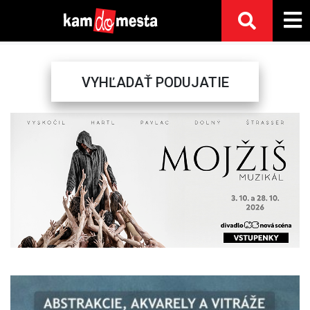
VYHĽADAŤ PODUJATIE
Previous
Next