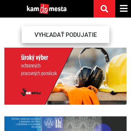
VYHĽADAŤ PODUJATIE
Previous
Next