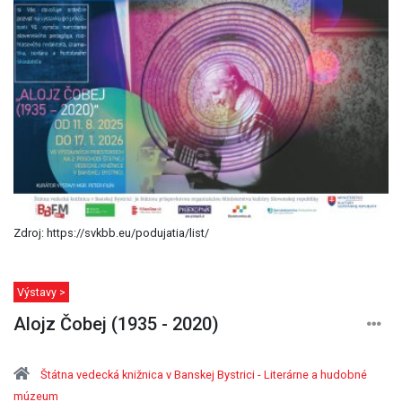
Zdroj: https://svkbb.eu/podujatia/list/
Výstavy >
Alojz Čobej (1935 - 2020)
Štátna vedecká knižnica v Banskej Bystrici - Literárne a hudobné
múzeum