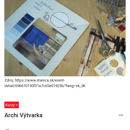
Zdroj: https://www.stanica.sk/event-
detail/696670150f31a7c65e019256/?lang=sk_SK
Kurzy >
Archi Výtvarka