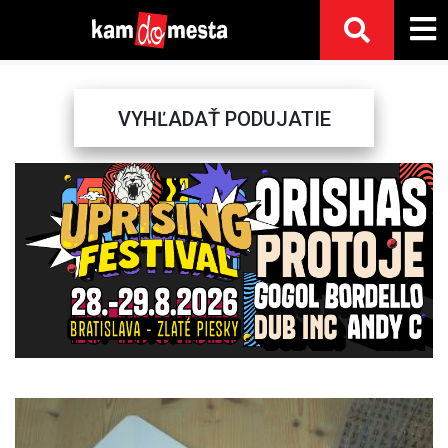
VYHĽADAŤ PODUJATIE
Previous
Next