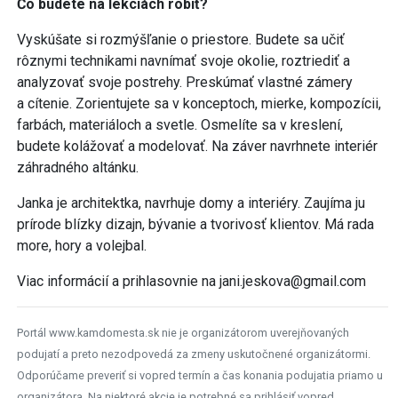
Čo budete na lekciách robiť?
Vyskúšate si rozmýšľanie o priestore. Budete sa učiť
rôznymi technikami navnímať svoje okolie, roztriediť a
analyzovať svoje postrehy. Preskúmať vlastné zámery
a cítenie. Zorientujete sa v konceptoch, mierke, kompozícii,
farbách, materiáloch a svetle. Osmelíte sa v kreslení,
budete kolážovať a modelovať. Na záver navrhnete interiér
záhradného altánku.
Janka je architektka, navrhuje domy a interiéry. Zaujíma ju
prírode blízky dizajn, bývanie a tvorivosť klientov. Má rada
more, hory a volejbal.
Viac informácií a prihlasovnie na jani.jeskova@gmail.com
Portál www.kamdomesta.sk nie je organizátorom uverejňovaných
podujatí a preto nezodpovedá za zmeny uskutočnené organizátormi.
Odporúčame preveriť si vopred termín a čas konania podujatia priamo u
organizátora. Na niektoré akcie je potrebné sa prihlásiť vopred.