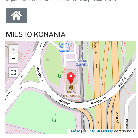
MIESTO KONANIA
+
−
Leaflet
| ©
OpenStreetMap
contributors