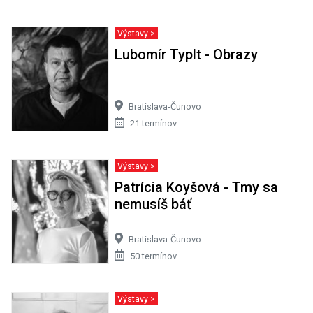
Výstavy >
Lubomír Typlt - Obrazy
Bratislava-Čunovo
21 termínov
Výstavy >
Patrícia Koyšová - Tmy sa
nemusíš báť
Bratislava-Čunovo
50 termínov
Výstavy >