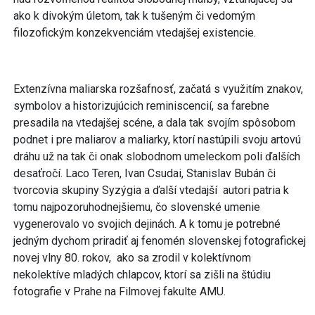
ako k divokým úletom, tak k tušeným či vedomým
filozofickým konzekvenciám vtedajšej existencie.
Extenzívna maliarska rozšafnosť, začatá s využitím znakov,
symbolov a historizujúcich reminiscencií, sa farebne
presadila na vtedajšej scéne, a dala tak svojím spôsobom
podnet i pre maliarov a maliarky, ktorí nastúpili svoju artovú
dráhu už na tak či onak slobodnom umeleckom poli ďalších
desaťročí. Laco Teren, Ivan Csudai, Stanislav Bubán či
tvorcovia skupiny Syzýgia a ďalší vtedajší autori patria k
tomu najpozoruhodnejšiemu, čo slovenské umenie
vygenerovalo vo svojich dejinách. A k tomu je potrebné
jedným dychom priradiť aj fenomén slovenskej fotografickej
novej vlny 80. rokov, ako sa zrodil v kolektívnom
nekolektíve mladých chlapcov, ktorí sa zišli na štúdiu
fotografie v Prahe na Filmovej fakulte AMU.