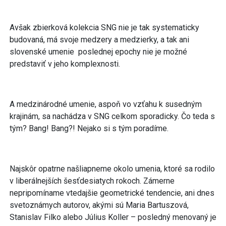
Avšak zbierková kolekcia SNG nie je tak systematicky
budovaná, má svoje medzery a medzierky, a tak ani
slovenské umenie poslednej epochy nie je možné
predstaviť v jeho komplexnosti.
A medzinárodné umenie, aspoň vo vzťahu k susedným
krajinám, sa nachádza v SNG celkom sporadicky. Čo teda s
tým? Bang! Bang?! Nejako si s tým poradíme.
Najskôr opatrne našliapneme okolo umenia, ktoré sa rodilo
v liberálnejších šesťdesiatych rokoch. Zámerne
nepripomíname vtedajšie geometrické tendencie, ani dnes
svetoznámych autorov, akými sú Maria Bartuszová,
Stanislav Filko alebo Július Koller – posledný menovaný je