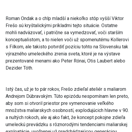
Roman Ondak a o chlp mladší a niekoľko stôp vyšší Viktor
Frešo sú kryštalickými príkladmi tejto situácie. Ostatne
mohli nadväzovať, i patrične sa vymedzovať, voči starším
konceptualistom, a to nielen voči už spomenutému Kollerovi
s Filkom, ale takisto potvrdiť pozíciu tohto na Slovensku tak
výrazného umeleckého zrenia sveta, ktoré je na výstave
prezentované menami ako Peter Rónai, Otis Laubert alebo
Dezider Tóth.
Istý čas, už je to pár rokov, Frešo zdieľal ateliér s maliarom
Andrejom Dúbravským. Túto epizódu nespomínam len preto,
aby som si otvoril priestor pre vymenovanie veľkého
množstva maliarskych osobností, explodujúcich hlavne v 90.
a nultých rokoch, ale aj ako fakt, že koncept pokojne zdieľa
umeleckú prevádzku s rôznorodými tendenciami maliarskej
exploatácie, uvoľnenej už predchádzajúcou generáciou.