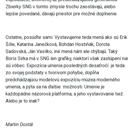
Zbierky SNG v tomto zmysle trochu zaostávajú, alebo
lepšie povedané, dávajú priestor pre možné doplnenie.
Ostatne, posúďte sami. Vystavujeme teda mená ako sú Erik
Šille, Katarína Janečková, Bohdan Hostiňák, Dorota
Sadovská, Ján Vasilko, iné mená nám ale chýbajú. Taký
Boris Sirka má v SNG len grafiky, niektorí však zastúpení nie
sú vôbec. Expozícia umenia posledných desaťročí je teda
zo svojej podstaty v tvorivom pohybe, dopĺňa
predchádzajúcu modelovú expozíciu múzea moderného
umenia, a pýta sa na ďalšie možnosti. Umenie je
každopádne názorová platforma, a jeho vystavovanie tiež.
Alebo je to inak?
Martin Dostál