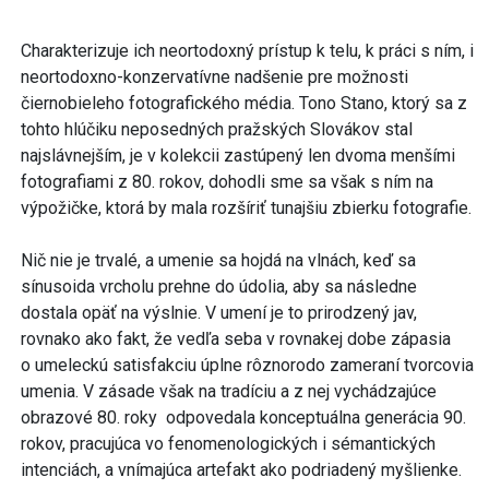
Charakterizuje ich neortodoxný prístup k telu, k práci s ním, i
neortodoxno-konzervatívne nadšenie pre možnosti
čiernobieleho fotografického média. Tono Stano, ktorý sa z
tohto hlúčiku neposedných pražských Slovákov stal
najslávnejším, je v kolekcii zastúpený len dvoma menšími
fotografiami z 80. rokov, dohodli sme sa však s ním na
výpožičke, ktorá by mala rozšíriť tunajšiu zbierku fotografie.
Nič nie je trvalé, a umenie sa hojdá na vlnách, keď sa
sínusoida vrcholu prehne do údolia, aby sa následne
dostala opäť na výslnie. V umení je to prirodzený jav,
rovnako ako fakt, že vedľa seba v rovnakej dobe zápasia
o umeleckú satisfakciu úplne rôznorodo zameraní tvorcovia
umenia. V zásade však na tradíciu a z nej vychádzajúce
obrazové 80. roky odpovedala konceptuálna generácia 90.
rokov, pracujúca vo fenomenologických i sémantických
intenciách, a vnímajúca artefakt ako podriadený myšlienke.