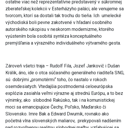
ostatne viac než reprezentatívne predstavený v súkromnej
zberateľskej kolekcii v Esterházyho paláci, ale venujeme sa
tvorcom, ktorí sa dostali tak trochu do tieňa. Ich umelecké
východiská boli pevne zakotvené v hľadaní osobného
autorského rukopisu v neskorom modernizme, ktorého
vyústením bola osobitá syntéza konceptuálneho
premýšľania a výrazného individuálneho výtvarného gesta.
Zároveň všetci traja – Rudolf Fila, Jozef Jankovič i Dušan
Králik, áno, ide o otca súčasného generálneho riaditeľa SNG,
sú dobrými „promotérmi“ toho, čo nastalo v rokoch
osemdesiatych. Vtedajšia postmoderná celoeurópska
explózia zasiahla veľmi výrazne aj strednú Európu, a to bez
výnimky, ako slobodné Rakúsko, tak i na komunistickej
moci sa emancipujúce Čechy, Poľsko, Maďarsko či
Slovensko. Imre Bak a Edward Dwurnik, rovnako ako
početná vlna slovenských maliarov, prekypovali nadšením
nad rozvoľnenou realitou slobodnej maľby, vzťahujúcej sa