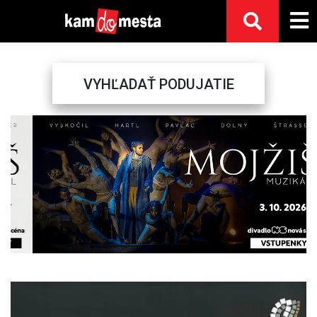
VYHĽADAŤ PODUJATIE
Previous
Next