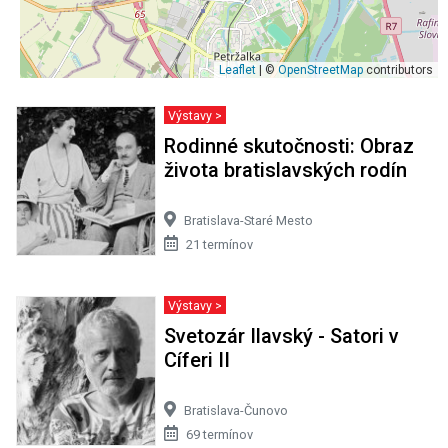
Leaflet
| ©
OpenStreetMap
contributors
Výstavy >
Rodinné skutočnosti: Obraz
života bratislavských rodín
Bratislava-Staré Mesto
21 termínov
Výstavy >
Svetozár Ilavský - Satori v
Cíferi II
Bratislava-Čunovo
69 termínov