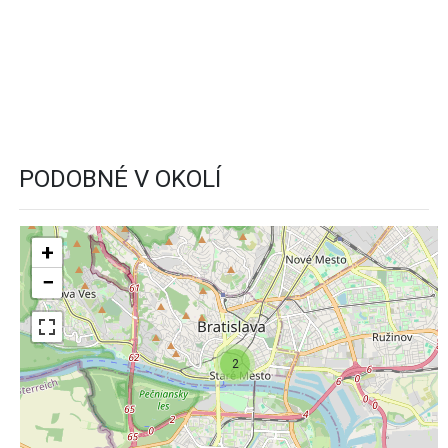
PODOBNÉ V OKOLÍ
+
−
2