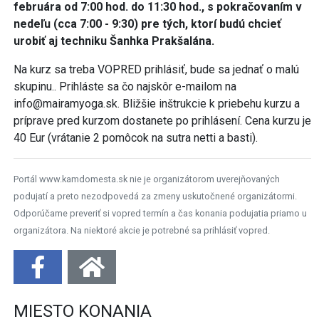
februára od 7:00 hod. do 11:30 hod., s pokračovaním v
nedeľu (cca 7:00 - 9:30) pre tých, ktorí budú chcieť
urobiť aj techniku Šanhka Prakšalána.
Na kurz sa treba VOPRED prihlásiť, bude sa jednať o malú
skupinu.. Prihláste sa čo najskôr e-mailom na
info@mairamyoga.sk. Bližšie inštrukcie k priebehu kurzu a
príprave pred kurzom dostanete po prihlásení. Cena kurzu je
40 Eur (vrátanie 2 pomôcok na sutra netti a basti).
Portál www.kamdomesta.sk nie je organizátorom uverejňovaných
podujatí a preto nezodpovedá za zmeny uskutočnené organizátormi.
Odporúčame preveriť si vopred termín a čas konania podujatia priamo u
organizátora. Na niektoré akcie je potrebné sa prihlásiť vopred.
MIESTO KONANIA