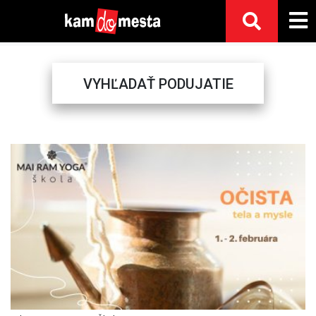
VYHĽADAŤ PODUJATIE
Previous
Next