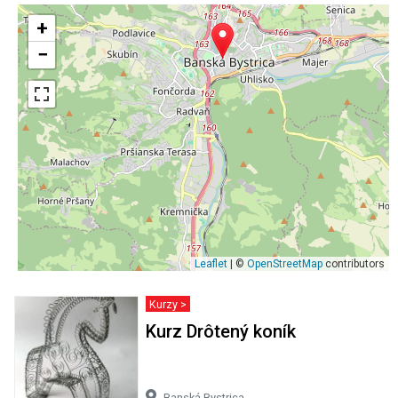
+
−
Leaflet
| ©
OpenStreetMap
contributors
Kurzy >
Kurz Drôtený koník
Banská Bystrica