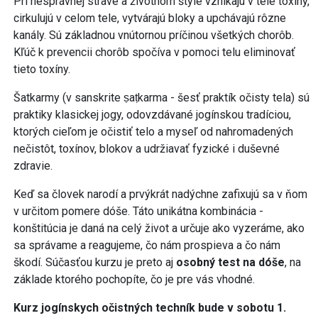
Pri nesprávnej strave a životnom štýle vznikajú v tele toxíny,
cirkulujú v celom tele, vytvárajú bloky a upchávajú rôzne
kanály. Sú základnou vnútornou príčinou všetkých chorôb.
Kľúč k prevencii chorôb spočíva v pomoci telu eliminovať
tieto toxíny.
Šatkarmy (v sanskrite ṣaṭkarma - šesť praktík očisty tela) sú
praktiky klasickej jogy, odovzdávané jogínskou tradíciou,
ktorých cieľom je očistiť telo a myseľ od nahromadených
nečistôt, toxínov, blokov a udržiavať fyzické i duševné
zdravie.
Keď sa človek narodí a prvýkrát nadýchne zafixujú sa v ňom
v určitom pomere dóše. Táto unikátna kombinácia -
konštitúcia je daná na celý život a určuje ako vyzeráme, ako
sa správame a reagujeme, čo nám prospieva a čo nám
škodí. Súčasťou kurzu je preto aj
osobný test na dóše
, na
základe ktorého pochopíte, čo je pre vás vhodné.
Kurz jogínskych očistných techník bude v sobotu 1.