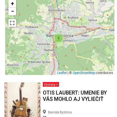
+
−
5
Leaflet
| ©
OpenStreetMap
contributors
Výstavy >
OTIS LAUBERT: UMENIE BY
VÁS MOHLO AJ VYLIEČIŤ
Banská Bystrica