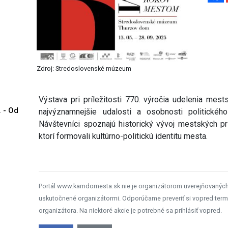
Zdroj: Stredoslovenské múzeum
Výstava pri príležitosti 770. výročia udelenia mest
. - Od
najvýznamnejšie udalosti a osobnosti politickéh
Návštevníci spoznajú historický vývoj mestských pri
ktorí formovali kultúrno-politickú identitu mesta.
Portál www.kamdomesta.sk nie je organizátorom uverejňovanýc
uskutočnené organizátormi. Odporúčame preveriť si vopred term
organizátora. Na niektoré akcie je potrebné sa prihlásiť vopred.