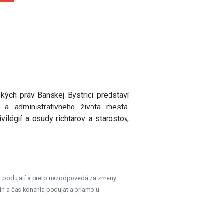
ských práv Banskej Bystrici predstaví
o a administratívneho života mesta.
vilégií a osudy richtárov a starostov,
h podujatí a preto nezodpovedá za zmeny
ín a čas konania podujatia priamo u