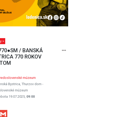
y >
770●SM / BANSKÁ
TRICA 770 ROKOV
TOM
tredoslovenské múzeum
nská Bystrica, Thurzov dom -
slovenské múzeum
obota 19.07.2025,
09:00
Facebook
Gmail