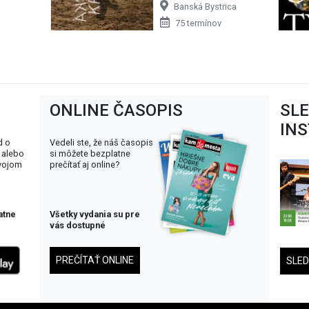
Banská Bystrica
75 termínov
ONLINE ČASOPIS
SL
IN
d o
Vedeli ste, že náš časopis
 alebo
si môžete bezplatne
svojom
prečítať aj online?
atne
Všetky vydania su pre
vás dostupné
PREČÍTAŤ ONLINE
SLE