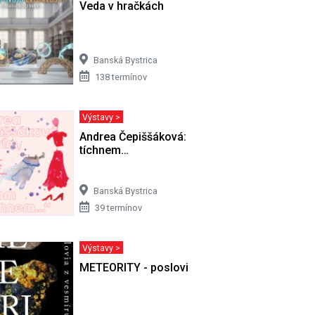
VÁS MOHLO
Veda v hračkách
Banská Bystrica
138 termínov
Výstavy >
 8. 2008)
Andrea Čepiššáková: Horím, potom
tíchnem…
Banská Bystrica
39 termínov
Výstavy >
METEORITY - poslovia z vesmíru