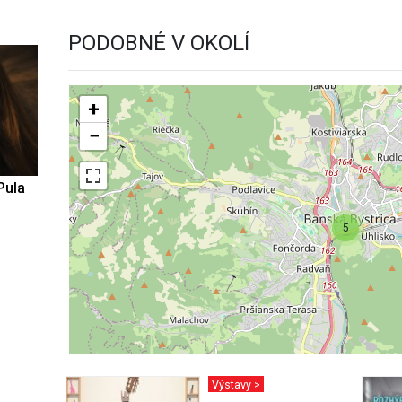
PODOBNÉ V OKOLÍ
+
−
Pula
5
Výstavy >