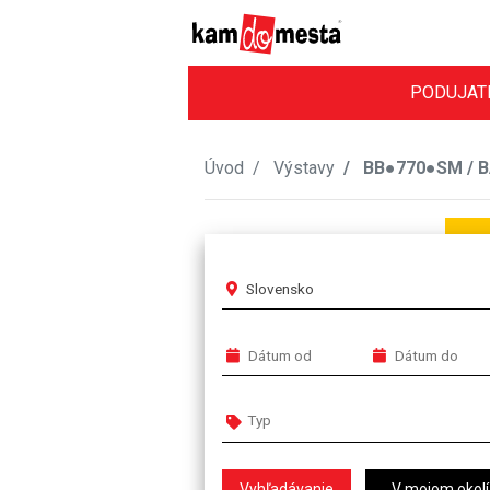
PODUJAT
Úvod
Výstavy
BB●770●SM / 
Slovensko
V mojom okolí