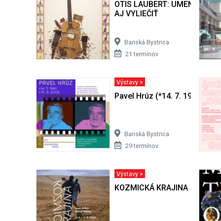
OTIS LAUBERT: UMENIE BY 
AJ VYLIEČIŤ
Banská Bystrica
21 termínov
Výstavy >
Pavel Hrúz (*14. 7. 1941 + 15.
Banská Bystrica
29 termínov
Výstavy >
KOZMICKÁ KRAJINA