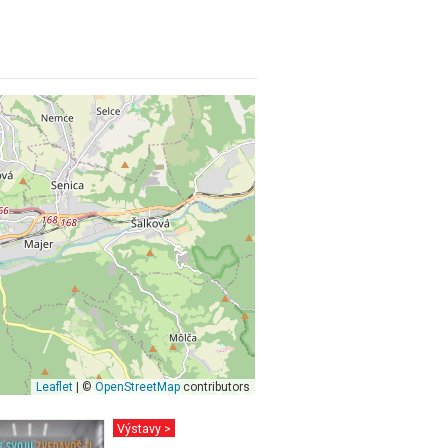
Leaflet
| ©
OpenStreetMap
contributors
Výstavy >