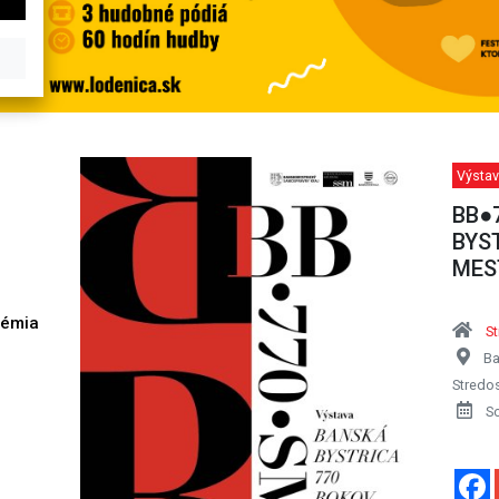
Výstav
BB●
BYS
MES
démia
S
h
Ba
Stredo
S