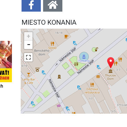
MIESTO KONANIA
+
−
ch