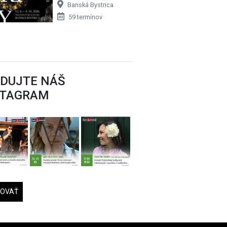
Banská Bystrica
59 termínov
EDUJTE NÁŠ
STAGRAM
DOVAŤ