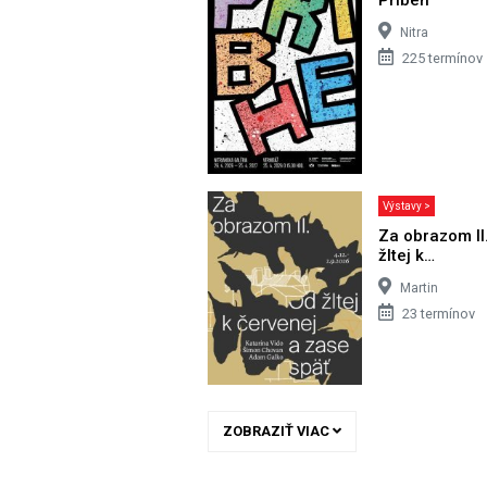
Nitra
225 termínov
Výstavy >
Za obrazom II
žltej k…
Martin
23 termínov
ZOBRAZIŤ VIAC