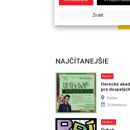
NAJČÍTANEJŠIE
Kurzy >
Herecká aka
pre dospelýc
Prešov
25 termínov
Výstavy >
Príbeh