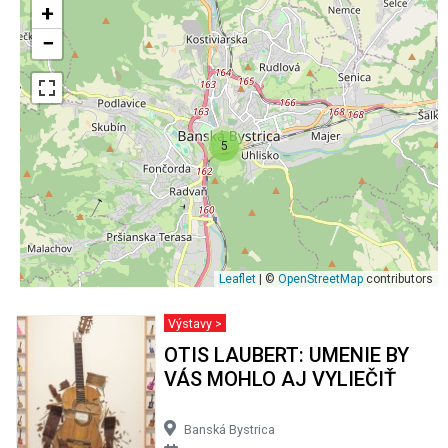
+
−
5
Leaflet
| ©
OpenStreetMap
contributors
Výstavy >
OTIS LAUBERT: UMENIE BY
VÁS MOHLO AJ VYLIEČIŤ
Banská Bystrica