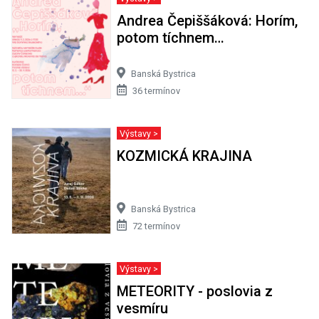
Andrea Čepiššáková: Horím,
potom tíchnem…
Banská Bystrica
36 termínov
Výstavy >
KOZMICKÁ KRAJINA
Banská Bystrica
72 termínov
Výstavy >
METEORITY - poslovia z
vesmíru