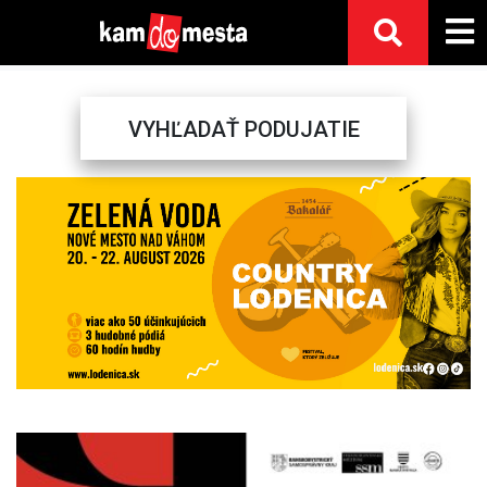
VYHĽADAŤ PODUJATIE
Previous
Next