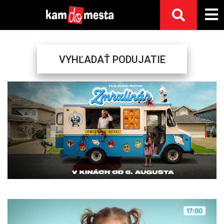
VYHĽADAŤ PODUJATIE
Previous
Next