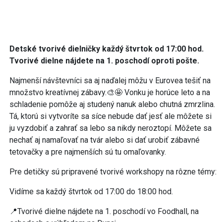
Detské tvorivé dielničky každý štvrtok od 17:00 hod.
Tvorivé dielne nájdete na 1. poschodí oproti pošte.
Najmenší návštevníci sa aj naďalej môžu v Eurovea tešiť na
množstvo kreatívnej zábavy.🎨🤩 Vonku je horúce leto a na
schladenie pomôže aj studený nanuk alebo chutná zmrzlina.
Tá, ktorú si vytvoríte sa síce nebude dať jesť ale môžete si
ju vyzdobiť a zahrať sa lebo sa nikdy neroztopí. Môžete sa
nechať aj namaľovať na tvár alebo si dať urobiť zábavné
tetovačky a pre najmenších sú tu omaľovanky.
Pre detičky sú pripravené tvorivé workshopy na rôzne témy:
Vidíme sa každý štvrtok od 17:00 do 18:00 hod.
📍Tvorivé dielne nájdete na 1. poschodí vo Foodhall, na