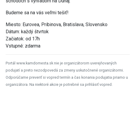
schodoch s výhľadom na Dunaj.
Budeme sa na vás veľmi tešiť!
Miesto: Eurovea, Pribinova, Bratislava, Slovensko
Dátum: každý štvrtok
Začiatok: od 17h
Vstupné: zdarma
Portál www.kamdomesta.sk nie je organizátorom uverejňovaných
podujatí a preto nezodpovedá za zmeny uskutočnené organizátormi.
Odporúčame preveriť si vopred termín a čas konania podujatia priamo u
organizátora. Na niektoré akcie je potrebné sa prihlásiť vopred.