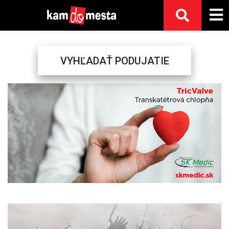
VYHĽADAŤ PODUJATIE
Previous
Next