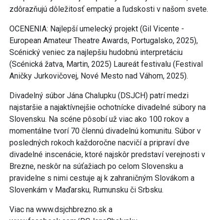
zdôrazňujú dôležitosť empatie a ľudskosti v našom svete.
OCENENIA: Najlepší umelecký projekt (Gil Vicente -
European Amateur Theatre Awards, Portugalsko, 2025),
Scénický veniec za najlepšiu hudobnú interpretáciu
(Scénická žatva, Martin, 2025) Laureát festivalu (Festival
Aničky Jurkovičovej, Nové Mesto nad Váhom, 2025).
Divadelný súbor Jána Chalupku (DSJCH) patrí medzi
najstaršie a najaktívnejšie ochotnícke divadelné súbory na
Slovensku. Na scéne pôsobí už viac ako 100 rokov a
momentálne tvorí 70 člennú divadelnú komunitu. Súbor v
posledných rokoch každoročne nacvičí a pripraví dve
divadelné inscenácie, ktoré najskôr predstaví verejnosti v
Brezne, neskôr na súťažiach po celom Slovensku a
pravidelne s nimi cestuje aj k zahraničným Slovákom a
Slovenkám v Maďarsku, Rumunsku či Srbsku.
Viac na www.dsjchbrezno.sk a