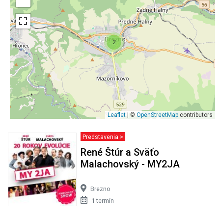
2
Leaflet
| ©
OpenStreetMap
contributors
Predstavenia >
René Štúr a Sväťo
Malachovský - MY2JA
Brezno
1 termín