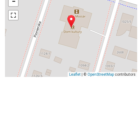
−
Leaflet
| ©
OpenStreetMap
contributors