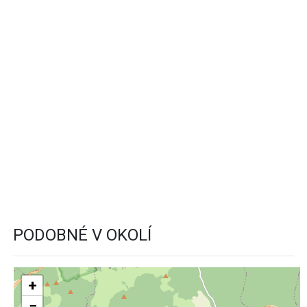
PODOBNÉ V OKOLÍ
+
−