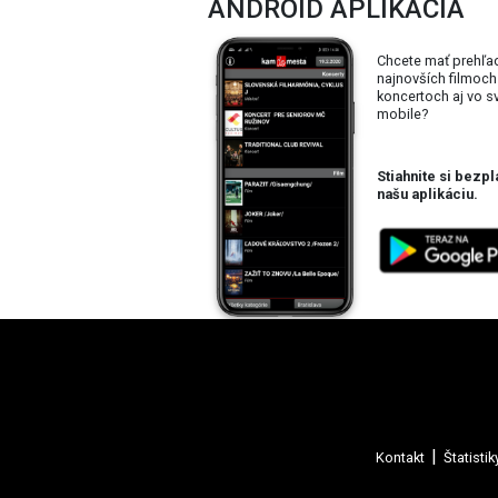
ANDROID APLIKÁCIA
Chcete mať prehľa
najnovších filmoch
koncertoch aj vo 
mobile?
Stiahnite si bezpl
našu aplikáciu.
Kontakt
Štatistik