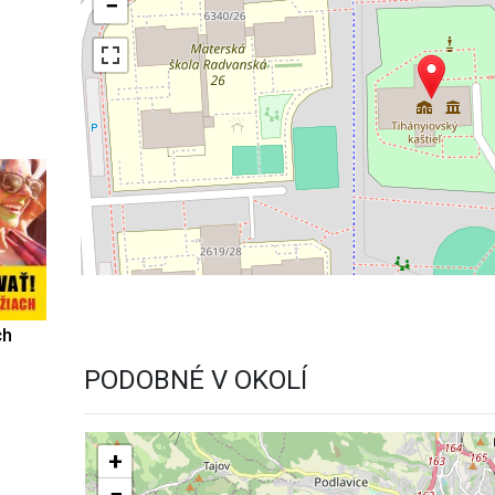
−
ch
PODOBNÉ V OKOLÍ
+
−