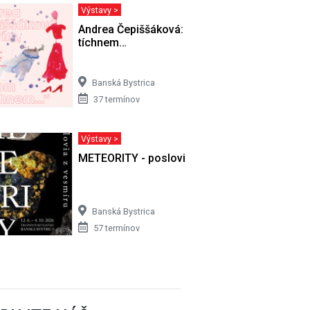
Výstavy >
 8. 2008)
Andrea Čepiššáková: Horím, potom
tíchnem…
Banská Bystrica
37 termínov
Výstavy >
METEORITY - poslovia z vesmíru
Banská Bystrica
57 termínov