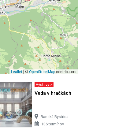
Leaflet
| ©
OpenStreetMap
contributors
Výstavy >
VÁS MOHLO
Veda v hračkách
Banská Bystrica
136 termínov