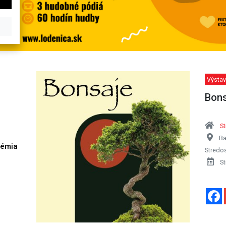
Výstav
Bons
S
Ba
démia
Stredo
h
St