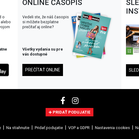
ONLINE ČASOPIS
SL
IN
d o
Vedeli ste, že náš časopis
 alebo
si môžete bezplatne
svojom
prečítať aj online?
atne
Všetky vydania su pre
vás dostupné
PREČÍTAŤ ONLINE
SLE
PRIDAŤ PODUJATIE
y
Na stiahnutie
Pridať podujatie
VOP a GDPR
Nastavenia cookies
Na