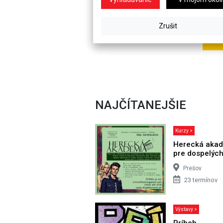
NAJČÍTANEJŠIE
Kurzy >
Herecká aka
pre dospelýc
Prešov
23 termínov
Výstavy >
Príbeh