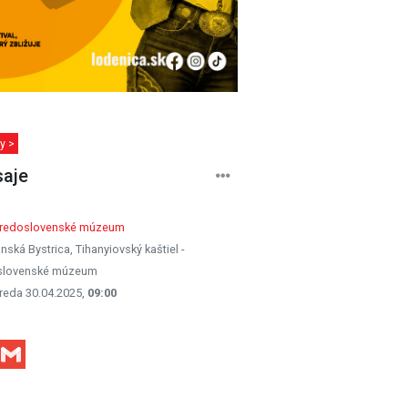
y >
aje
tredoslovenské múzeum
nská Bystrica, Tihanyiovský kaštiel -
slovenské múzeum
reda 30.04.2025,
09:00
Facebook
Gmail