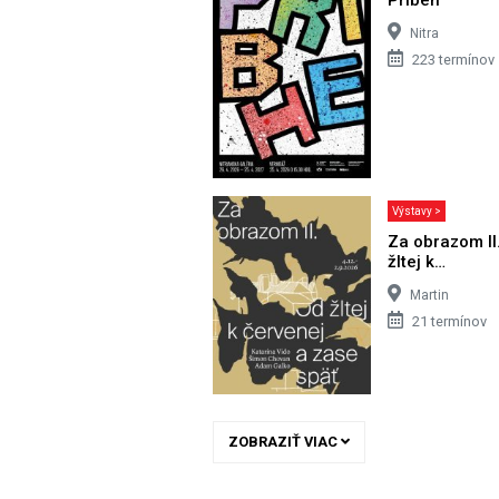
Nitra
223 termínov
Výstavy >
Za obrazom II
žltej k…
Martin
21 termínov
ZOBRAZIŤ VIAC