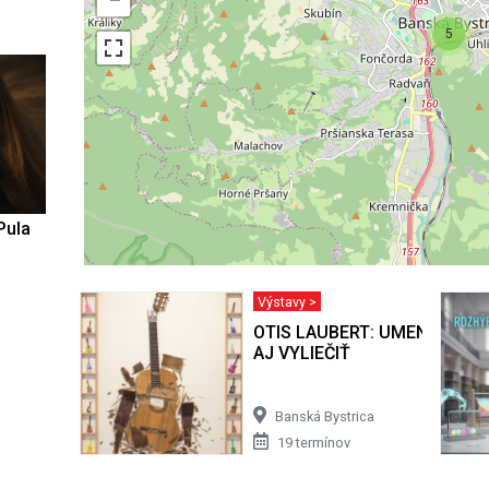
5
Pula
Výstavy >
OTIS LAUBERT: UMENIE BY 
AJ VYLIEČIŤ
Banská Bystrica
19 termínov