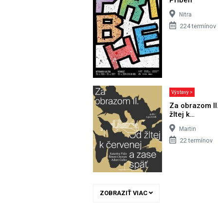
Nitra
224 termínov
Výstavy >
Za obrazom II
žltej k…
Martin
22 termínov
ZOBRAZIŤ VIAC