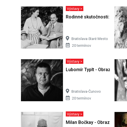
Výstavy >
Rodinné skutočnosti: Obraz ž
Bratislava-Staré Mesto
20 termínov
Výstavy >
Lubomír Typlt - Obrazy
Bratislava-Čunovo
20 termínov
Výstavy >
Milan Bočkay - Obrazy