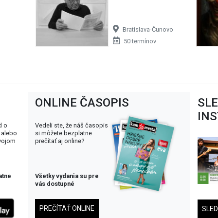
Bratislava-Čunovo
50 termínov
ONLINE ČASOPIS
SL
IN
d o
Vedeli ste, že náš časopis
 alebo
si môžete bezplatne
svojom
prečítať aj online?
atne
Všetky vydania su pre
vás dostupné
PREČÍTAŤ ONLINE
SLE