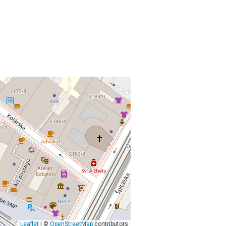
Leaflet
| ©
OpenStreetMap
contributors