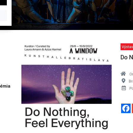
Výstav
Do N
O
Br
démia
P
h