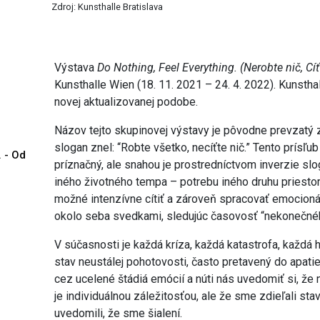
Zdroj: Kunsthalle Bratislava
Výstava
Do Nothing, Feel Everything. (Nerobte nič, Cíť
Kunsthalle Wien (18. 11. 2021 – 24. 4. 2022). Kunsthall
novej aktualizovanej podobe.
Názov tejto skupinovej výstavy je pôvodne prevzatý
slogan znel: “Robte všetko, necíťte nič.” Tento prísľu
. - Od
príznačný, ale snahou je prostredníctvom inverzie sl
iného životného tempa – potrebu iného druhu priesto
možné intenzívne cítiť a zároveň spracovať emocion
okolo seba svedkami, sledujúc časovosť “nekonečnéh
V súčasnosti je každá kríza, každá katastrofa, každá
stav neustálej pohotovosti, často pretavený do apat
cez ucelené štádiá emócií a núti nás uvedomiť si, že
je individuálnou záležitosťou, ale že sme zdieľali st
uvedomili, že sme šialení.