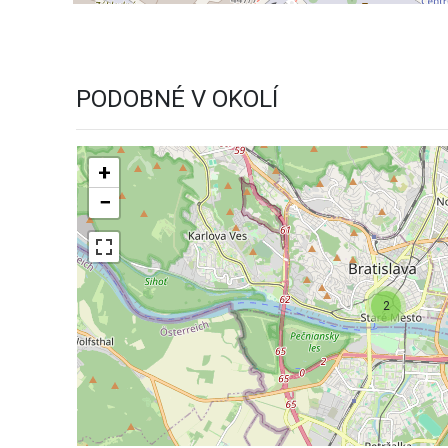
PODOBNÉ V OKOLÍ
+
−
2