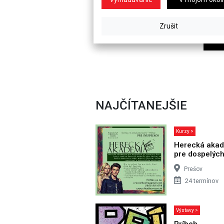
NAJČÍTANEJŠIE
Kurzy >
Herecká aka
pre dospelýc
Prešov
24 termínov
Výstavy >
Príbeh