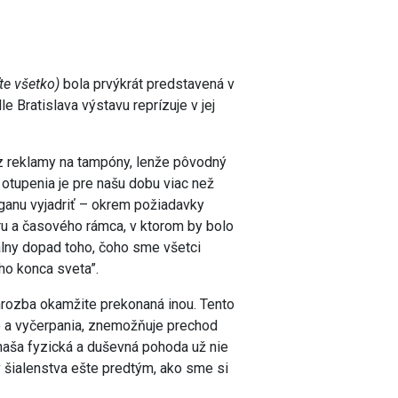
te všetko)
bola prvýkrát predstavená v
e Bratislava výstavu reprízuje v jej
 z reklamy na tampóny, lenže pôvodný
b otupenia je pre našu dobu viac než
oganu vyjadriť – okrem požiadavky
ru a časového rámca, v ktorom by bolo
álny dopad toho, čoho sme všetci
o konca sveta”.
 hrozba okamžite prekonaná inou. Tento
ie a vyčerpania, znemožňuje prechod
 naša fyzická a duševná pohoda už nie
av šialenstva ešte predtým, ako sme si