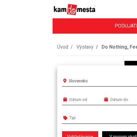
PODUJAT
Úvod
Výstavy
Do Nothing, Fee
Slovensko
V mojom okolí