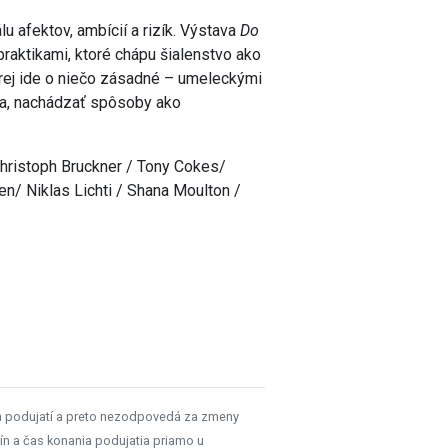
lu afektov, ambícií a rizík. Výstava
Do
raktikami, ktoré chápu šialenstvo ako
rej ide o niečo zásadné – umeleckými
ia, nachádzať spôsoby ako
Christoph Bruckner / Tony Cokes/
/ Niklas Lichti / Shana Moulton /
h podujatí a preto nezodpovedá za zmeny
ín a čas konania podujatia priamo u