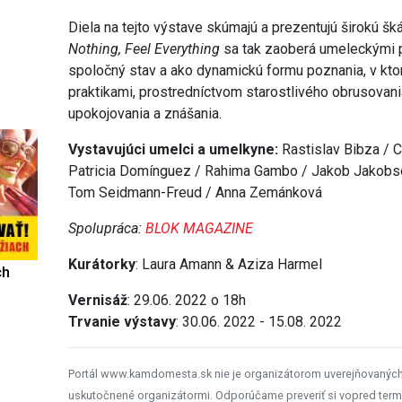
Diela na tejto výstave skúmajú a prezentujú širokú šká
Nothing, Feel Everything
sa tak zaoberá umeleckými p
spoločný stav a ako dynamickú formu poznania, v kto
praktikami, prostredníctvom starostlivého obrusovan
upokojovania a znášania.
Vystavujúci umelci a umelkyne:
Rastislav Bibza / 
Patricia Domínguez / Rahima Gambo / Jakob Jakobsen
Tom Seidmann-Freud / Anna Zemánková
Spolupráca:
BLOK MAGAZINE
Kurátorky
: Laura Amann & Aziza Harmel
ch
Vernisáž
: 29.06. 2022 o 18h
Trvanie výstavy
: 30.06. 2022 - 15.08. 2022
Portál www.kamdomesta.sk nie je organizátorom uverejňovanýc
uskutočnené organizátormi. Odporúčame preveriť si vopred term