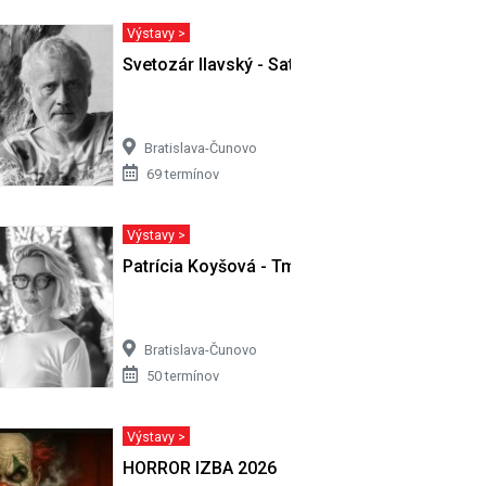
Výstavy >
ivota…
Svetozár Ilavský - Satori v Cíferi II
Bratislava-Čunovo
69 termínov
Výstavy >
Patrícia Koyšová - Tmy sa nemusíš báť
Bratislava-Čunovo
50 termínov
Výstavy >
HORROR IZBA 2026