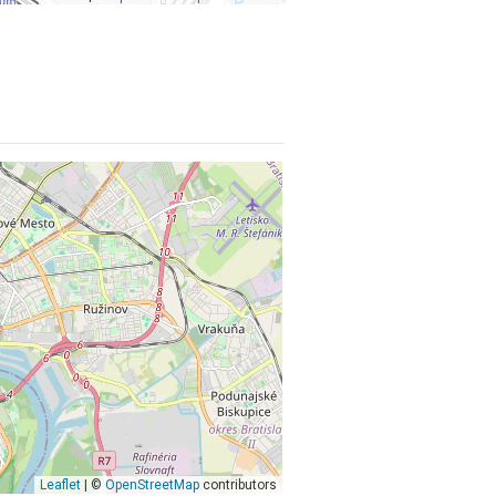
Leaflet
| ©
OpenStreetMap
contributors