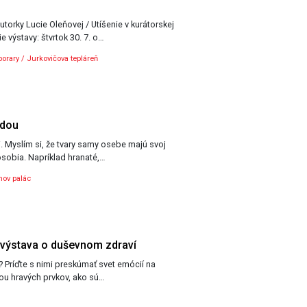
orky Lucie Oleňovej / Utíšenie v kurátorskej
ny Dankovej. Otvorenie výstavy: štvrtok 30. 7. o…
rary / Jurkovičova tepláreň
odou
. Myslím si, že tvary samy osebe majú svoj
ôsobia. Napríklad hranaté,…
ov palác
 výstava o duševnom zdraví
? Príďte s nimi preskúmať svet emócií na
detskú výstavu. Pomocou hravých prvkov, ako sú…