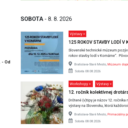
SOBOTA
- 8. 8. 2026
Výstavy >
125 ROKOV STAVBY LODÍ V
Slovenské technické múzeum pozýva
rokov stavby lodí v Komárne“. Pôv
. - Od
Bratislava-Staré Mesto,
Múzeum dopr
Sobota 08.08.2026
Workshopy >
Výstavy >
12. ročník kolektívnej drotár
Drôtené (v)tipy je názov 12. ročníka 
výstavy na Slovensku, ktorá každor
Bratislava-Staré Mesto,
Primaciálny p
Sobota 08.08.2026