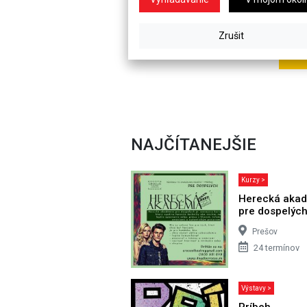
NAJČÍTANEJŠIE
Kurzy >
Herecká aka
pre dospelýc
Prešov
24 termínov
Výstavy >
Príbeh