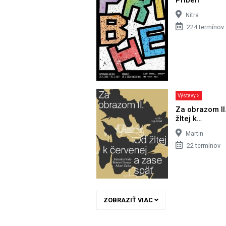
Nitra
224 termínov
Výstavy >
Za obrazom II
žltej k…
Martin
22 termínov
ZOBRAZIŤ VIAC