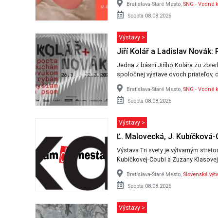
Bratislava-Staré Mesto,
SNG - Vodné k
Sobota 08.08.2026
Výstavy >
Jiří Kolář a Ladislav Nová
Jedna z básní Jiřího Kolářa zo zbier
spoločnej výstave dvoch priateľov,
Bratislava-Staré Mesto,
SNG - Vodné k
Sobota 08.08.2026
Výstavy >
Ľ. Malovecká, J. Kubíčková-C
Výstava Tri svety je výtvarným streto
Kubíčkovej-Coubi a Zuzany Klasovej
Bratislava-Staré Mesto,
Slovenská výt
Sobota 08.08.2026
Výstavy >