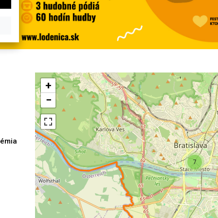
+
−
démia
h
7