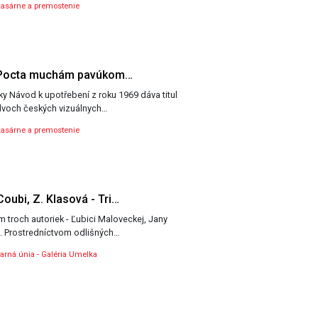
asárne a premostenie
k: Pocta muchám pavúkom…
ky Návod k upotřebení z roku 1969 dáva titul
 dvoch českých vizuálnych…
asárne a premostenie
oubi, Z. Klasová - Tri…
m troch autoriek - Ľubici Maloveckej, Jany
. Prostredníctvom odlišných…
varná únia - Galéria Umelka