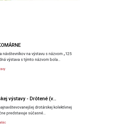
 KOMÁRNE
 návštevníkov na výstavu s názvom „125
odná výstava s týmto názvom bola…
avy
skej výstavy - Drôtené (v…
najnavštevovanejšej drotárskej kolektívnej
očne predstavuje súčasné…
alác