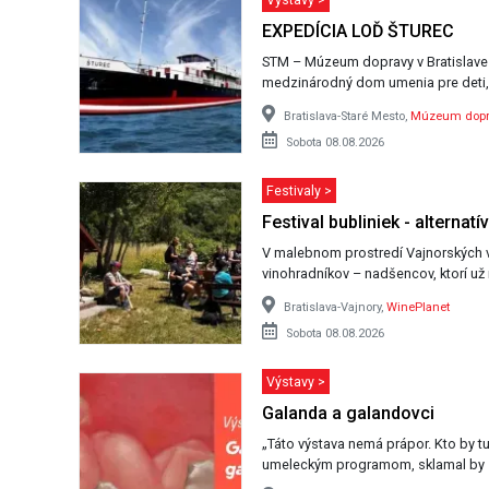
EXPEDÍCIA LOĎ ŠTUREC
STM – Múzeum dopravy v Bratislave 
medzinárodný dom umenia pre deti
remorkéra…
Bratislava-Staré Mesto,
Múzeum dopr
Sobota 08.08.2026
Festivaly >
Festival bubliniek - alternat
V malebnom prostredí Vajnorských vi
vinohradníkov – nadšencov, ktorí u
Bratislava-Vajnory,
WinePlanet
Sobota 08.08.2026
Výstavy >
Galanda a galandovci
„Táto výstava nemá prápor. Kto by t
umeleckým programom, sklamal by sa