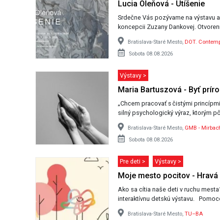
Lucia Oleňová - Utíšenie
Srdečne Vás pozývame na výstavu aut
koncepcii Zuza
Bratislava-Staré Mesto,
DOT. Contempo
Sobota 08.08.2026
Výstavy >
Maria Bartuszová - Byť prír
„Chcem pracovať s čistými princípmi
silný psychologický výraz, ktorým p
Bratislava-Staré Mesto,
GMB - Mirbach
Sobota 08.08.2026
Pre deti >
Výstavy >
Moje mesto pocitov - Hravá
Ako sa cítia naše deti v ruchu mesta
interaktívnu 
Bratislava-Staré Mesto,
TU–BA