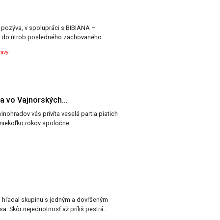
pozýva, v spolupráci s BIBIANA –
, do útrob posledného zachovaného
avy
íva vo Vajnorských…
nohradov vás privíta veselá partia piatich
ž niekoľko rokov spoločne…
u hľadal skupinu s jedným a dovŕšeným
. Skôr nejednotnosť až príliš pestrá…