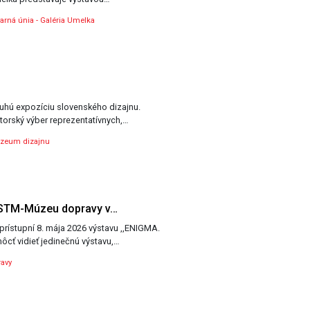
varná únia - Galéria Umelka
uhú expozíciu slovenského dizajnu.
átorský výber reprezentatívnych,…
zeum dizajnu
v STM-Múzeu dopravy v…
rístupní 8. mája 2026 výstavu ,,ENIGMA.
môcť vidieť jedinečnú výstavu,…
avy