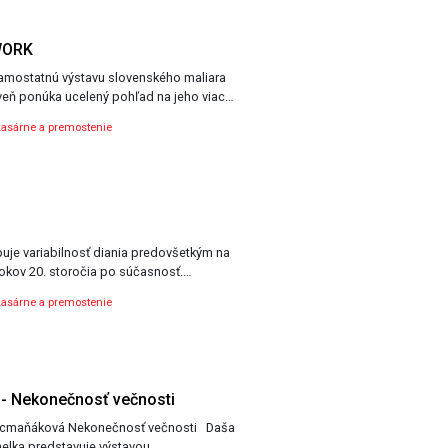
WORK
amostatnú výstavu slovenského maliara
eň ponúka ucelený pohľad na jeho viac…
asárne a premostenie
puje variabilnosť diania predovšetkým na
rokov 20. storočia po súčasnosť.…
asárne a premostenie
- Nekonečnosť večnosti
elka predstavuje výstavou…