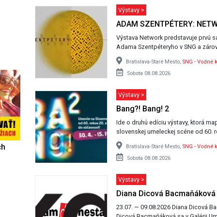
Výstavy >
ADAM SZENTPÉTERY: NET
Výstava Network predstavuje prvú s
Adama Szentpéteryho v SNG a zárov
Bratislava-Staré Mesto,
SNG - Vodné k
Sobota 08.08.2026
Výstavy >
Bang?! Bang! 2
Ide o druhú edíciu výstavy, ktorá ma
slovenskej umeleckej scéne od 60. 
ch
Bratislava-Staré Mesto,
SNG - Vodné k
Sobota 08.08.2026
Výstavy >
Diana Dicová Bacmaňáková 
23.07. — 09.08.2026 Diana Dicová Bacmaňáková Nekonečnosť večnosti Daša
Dicová Bacmaňáková sa v Galérii Um