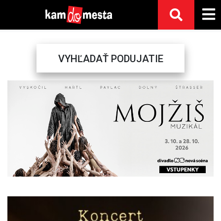
VYHĽADAŤ PODUJATIE
Previous
Next