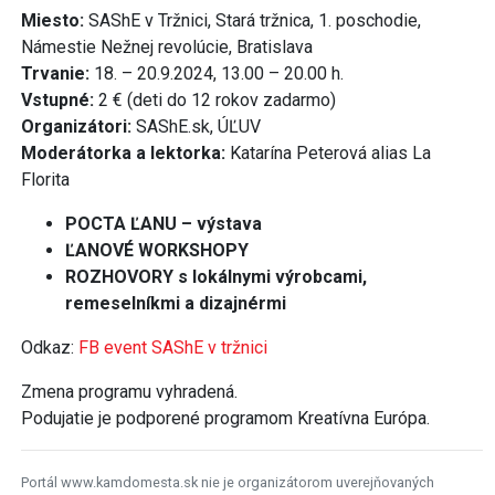
Miesto:
SAShE v Tržnici, Stará tržnica, 1. poschodie,
Námestie Nežnej revolúcie, Bratislava
Trvanie:
18. – 20.9.2024, 13.00 – 20.00 h.
Vstupné:
2 € (deti do 12 rokov zadarmo)
Organizátori:
SAShE.sk, ÚĽUV
Moderátorka a lektorka:
Katarína Peterová alias La
Florita
POCTA ĽANU – výstava
ĽANOVÉ WORKSHOPY
ROZHOVORY s lokálnymi výrobcami,
remeselníkmi a dizajnérmi
Odkaz:
FB event SAShE v tržnici
Zmena programu vyhradená.
Podujatie je podporené programom Kreatívna Európa.
Portál www.kamdomesta.sk nie je organizátorom uverejňovaných