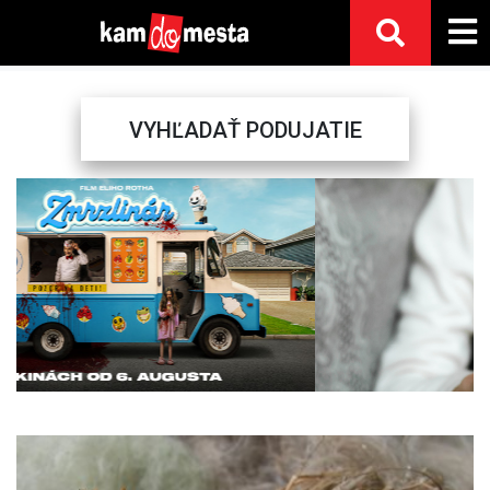
VYHĽADAŤ PODUJATIE
Previous
Next