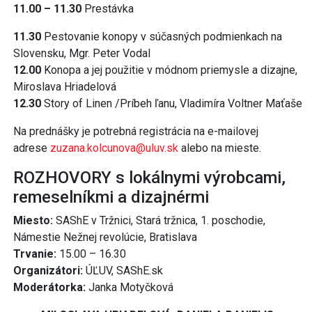
11.00 – 11.30
Prestávka
11.30
Pestovanie konopy v súčasných podmienkach na
Slovensku, Mgr. Peter Vodal
12.00
Konopa a jej použitie v módnom priemysle a dizajne,
Miroslava Hriadelová
12.30
Story of Linen /Príbeh ľanu, Vladimíra Voltner Maťaše
Na prednášky je potrebná registrácia na e-mailovej
adrese
zuzana.kolcunova@uluv.sk
alebo na mieste.
ROZHOVORY s lokálnymi výrobcami,
remeselníkmi a dizajnérmi
Miesto:
SAShE v Tržnici, Stará tržnica, 1. poschodie,
Námestie Nežnej revolúcie, Bratislava
Trvanie:
15.00 – 16.30
Organizátori:
ÚĽUV, SAShE.sk
Moderátorka:
Janka Motyčková