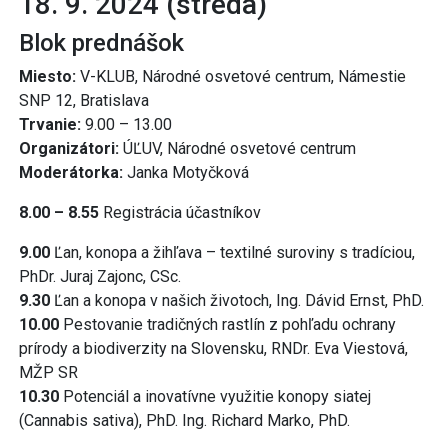
18. 9. 2024 (streda)
Blok prednášok
Miesto:
V-KLUB, Národné osvetové centrum, Námestie
SNP 12, Bratislava
Trvanie:
9.00 – 13.00
Organizátori:
ÚĽUV, Národné osvetové centrum
Moderátorka:
Janka Motyčková
8.00 – 8.55
Registrácia účastníkov
9.00
Ľan, konopa a žihľava – textilné suroviny s tradíciou,
PhDr. Juraj Zajonc, CSc.
9.30
Ľan a konopa v našich životoch, Ing. Dávid Ernst, PhD.
10.00
Pestovanie tradičných rastlín z pohľadu ochrany
prírody a biodiverzity na Slovensku, RNDr. Eva Viestová,
MŽP SR
10.30
Potenciál a inovatívne využitie konopy siatej
(Cannabis sativa), PhD. Ing. Richard Marko, PhD.