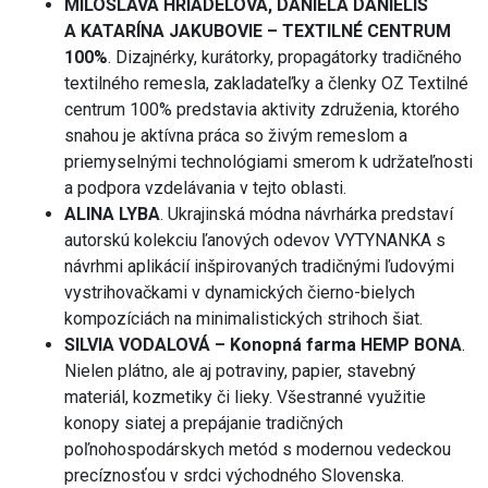
MILOSLAVA HRIADELOVÁ, DANIELA DANIELIS
A KATARÍNA JAKUBOVIE – TEXTILNÉ CENTRUM
100%
. Dizajnérky, kurátorky, propagátorky tradičného
textilného remesla, zakladateľky a členky OZ Textilné
centrum 100% predstavia aktivity združenia, ktorého
snahou je aktívna práca so živým remeslom a
priemyselnými technológiami smerom k udržateľnosti
a podpora vzdelávania v tejto oblasti.
ALINA LYBA
. Ukrajinská módna návrhárka predstaví
autorskú kolekciu ľanových odevov VYTYNANKA s
návrhmi aplikácií inšpirovaných tradičnými ľudovými
vystrihovačkami v dynamických čierno-bielych
kompozíciách na minimalistických strihoch šiat.
SILVIA VODALOVÁ – Konopná farma HEMP BONA
.
Nielen plátno, ale aj potraviny, papier, stavebný
materiál, kozmetiky či lieky. Všestranné využitie
konopy siatej a prepájanie tradičných
poľnohospodárskych metód s modernou vedeckou
precíznosťou v srdci východného Slovenska.