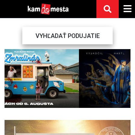
VYHĽADAŤ PODUJATIE
Previous
Next