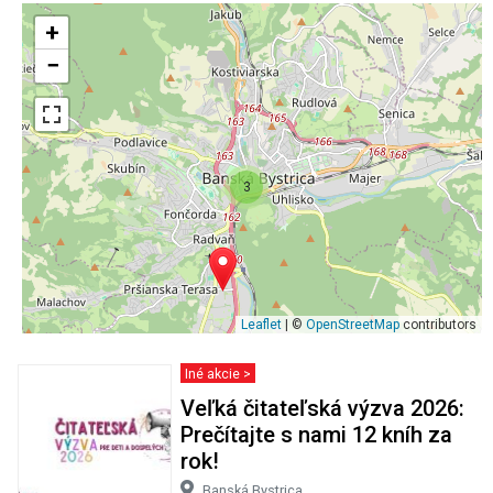
+
−
3
Leaflet
| ©
OpenStreetMap
contributors
Iné akcie >
Veľká čitateľská výzva 2026:
Prečítajte s nami 12 kníh za
rok!
Banská Bystrica