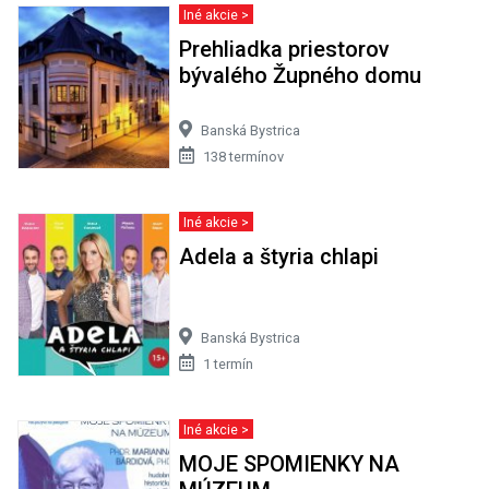
Iné akcie >
Prehliadka priestorov
bývalého Župného domu
Banská Bystrica
138 termínov
Iné akcie >
Adela a štyria chlapi
Banská Bystrica
1 termín
Iné akcie >
MOJE SPOMIENKY NA