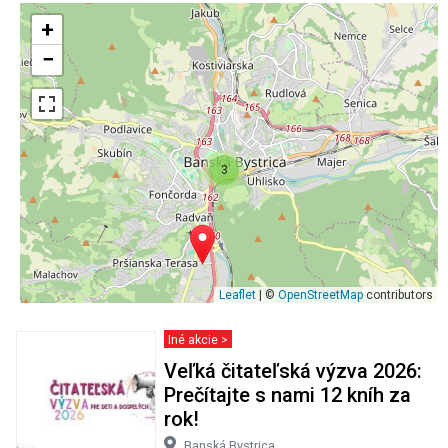
+
−
3
Leaflet
| ©
OpenStreetMap
contributors
Iné akcie >
Veľká čitateľská výzva 2026:
Prečítajte s nami 12 kníh za
rok!
Banská Bystrica