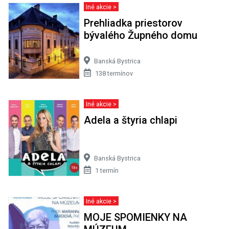
Iné akcie >
Prehliadka priestorov
bývalého Župného domu
Banská Bystrica
138 termínov
Iné akcie >
Adela a štyria chlapi
Banská Bystrica
1 termín
Iné akcie >
MOJE SPOMIENKY NA