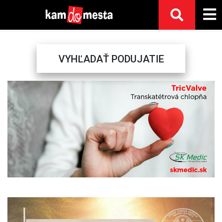
VYHĽADAŤ PODUJATIE
Previous
Next