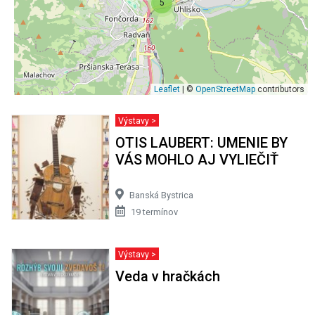
5
Leaflet
| ©
OpenStreetMap
contributors
Výstavy >
OTIS LAUBERT: UMENIE BY
VÁS MOHLO AJ VYLIEČIŤ
Banská Bystrica
19 termínov
Výstavy >
Veda v hračkách