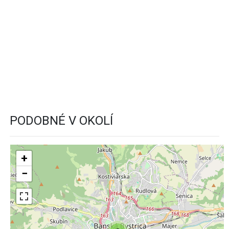
PODOBNÉ V OKOLÍ
+
−