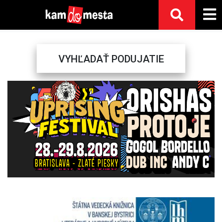
VYHĽADAŤ PODUJATIE
Previous
Next