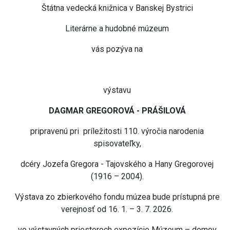
Štátna vedecká knižnica v Banskej Bystrici
Literárne a hudobné múzeum
vás pozýva na
výstavu
DAGMAR GREGOROVÁ - PRÁŠILOVÁ
pripravenú pri príležitosti 110. výročia narodenia
spisovateľky,
dcéry Jozefa Gregora - Tajovského a Hany Gregorovej
(1916 – 2004).
Výstava zo zbierkového fondu múzea bude prístupná pre
verejnosť od 16. 1. – 3. 7. 2026.
vo výstavných priestoroch expozície Múzeum – domov