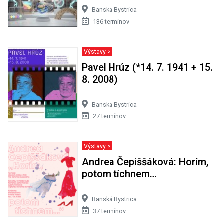
Banská Bystrica
136 termínov
Výstavy >
Pavel Hrúz (*14. 7. 1941 + 15.
8. 2008)
Banská Bystrica
27 termínov
Výstavy >
Andrea Čepiššáková: Horím,
potom tíchnem…
Banská Bystrica
37 termínov