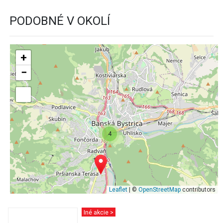
PODOBNÉ V OKOLÍ
+
−
4
Leaflet
| ©
OpenStreetMap
contributors
Iné akcie >