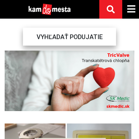
VYHĽADAŤ PODUJATIE
Previous
Next