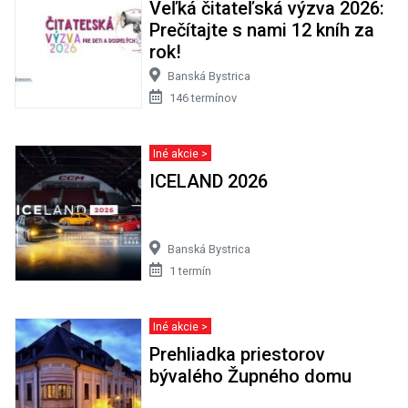
Veľká čitateľská výzva 2026:
Prečítajte s nami 12 kníh za
rok!
Banská Bystrica
146 termínov
Iné akcie >
ICELAND 2026
Banská Bystrica
1 termín
Iné akcie >
Prehliadka priestorov
bývalého Župného domu