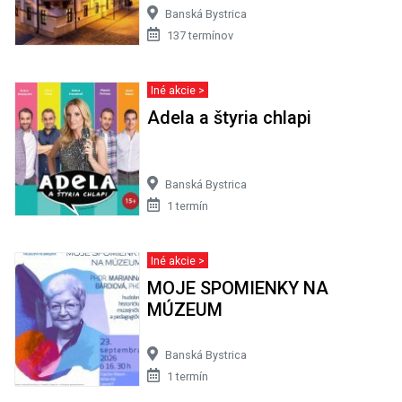
Banská Bystrica
137 termínov
Iné akcie >
Adela a štyria chlapi
Banská Bystrica
1 termín
Iné akcie >
MOJE SPOMIENKY NA
MÚZEUM
Banská Bystrica
1 termín