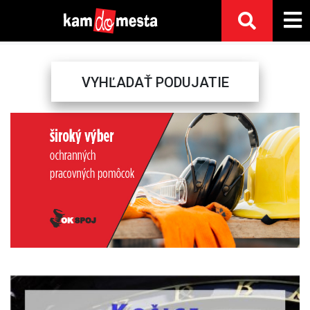
VYHĽADAŤ PODUJATIE
Previous
Next