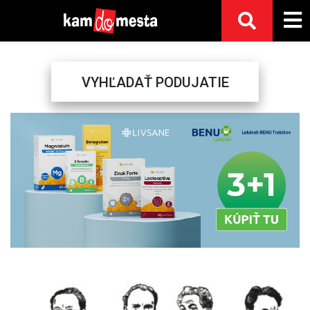
VYHĽADAŤ PODUJATIE
Previous
Next