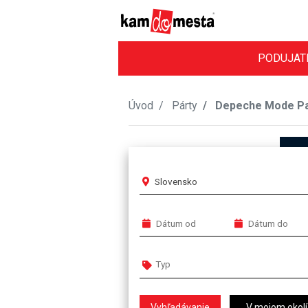
PODUJAT
Úvod
Párty
Depeche Mode Pa
Slovensko
V mojom okolí