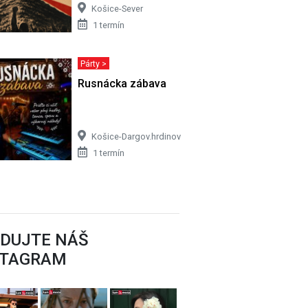
Košice-Sever
1 termín
Párty >
Rusnácka zábava
Košice-Dargov.hrdinov
1 termín
EDUJTE NÁŠ
STAGRAM