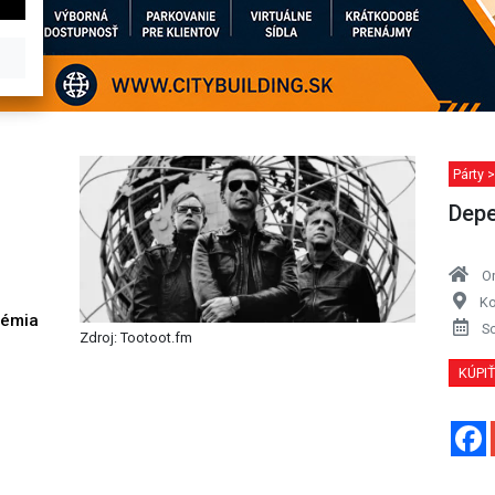
Párty >
Depe
O
Ko
démia
S
Zdroj: Tootoot.fm
h
KÚPI