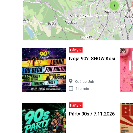
3
Párty >
tvoja 90's SHOW Košice
Košice-Juh
1 termín
Párty >
Párty 90s / 7.11.2026 / Hanis