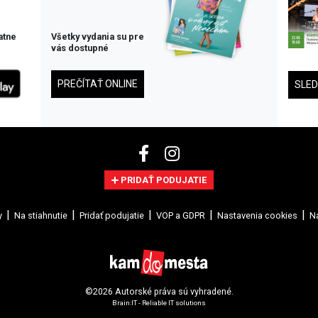
atne
Všetky vydania su pre
vás dostupné
PREČÍTAŤ ONLINE
SLE
PRIDAŤ PODUJATIE
y
Na stiahnutie
Pridať podujatie
VOP a GDPR
Nastavenia cookies
Na
©2026 Autorské práva sú vyhradené.
Brain:IT - Reliable IT solutions