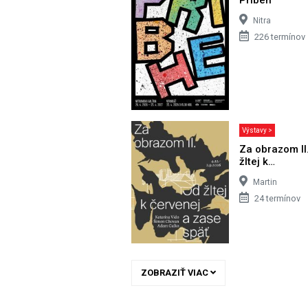
Nitra
226 termínov
Výstavy >
Za obrazom II
žltej k…
Martin
24 termínov
ZOBRAZIŤ VIAC