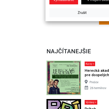
NAJČÍTANEJŠIE
Kurzy >
Herecká aka
pre dospelýc
Prešov
26 termínov
Výstavy >
Príbeh