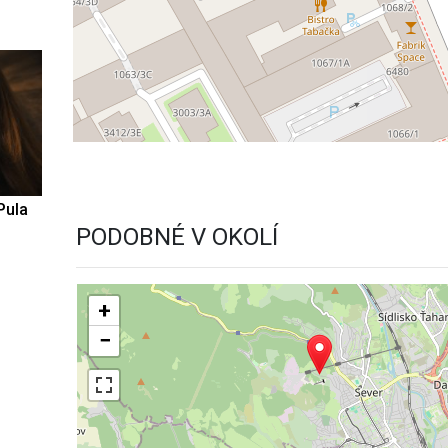
Pula
PODOBNÉ V OKOLÍ
+
−