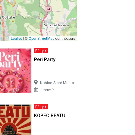
Leaflet
| ©
OpenStreetMap
contributors
Párty >
Peri Party
Košice-Staré Mesto
1 termín
Párty >
ka
KOPEC BEATU