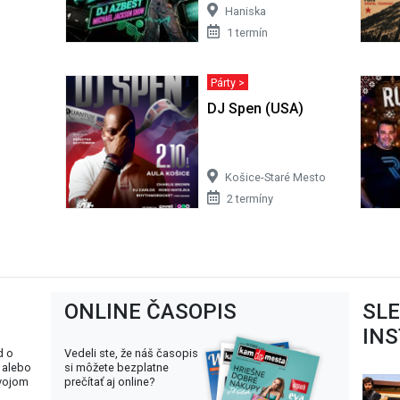
Haniska
1 termín
Párty >
DJ Spen (USA)
Košice-Staré Mesto
2 termíny
ONLINE ČASOPIS
SL
IN
d o
Vedeli ste, že náš časopis
 alebo
si môžete bezplatne
svojom
prečítať aj online?