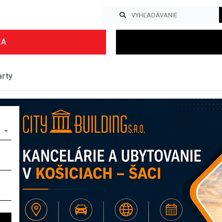
IA
rty
Previous