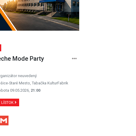
che Mode Party
rganizátor neuvedený
šice-Staré Mesto, Tabačka KulturFabrik
obota 09.05.2026,
21:00
Ť LÍSTOK
Facebook
Gmail