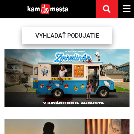
VYHĽADAŤ PODUJATIE
Previous
Next