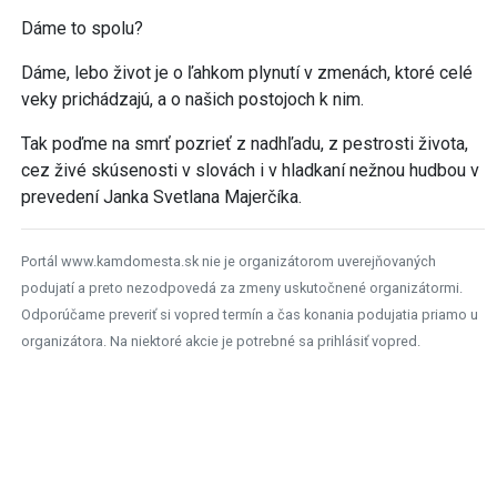
Dáme to spolu?
Dáme, lebo život je o ľahkom plynutí v zmenách, ktoré celé
veky prichádzajú, a o našich postojoch k nim.
Tak poďme na smrť pozrieť z nadhľadu, z pestrosti života,
cez živé skúsenosti v slovách i v hladkaní nežnou hudbou v
prevedení Janka Svetlana Majerčíka.
Portál www.kamdomesta.sk nie je organizátorom uverejňovaných
podujatí a preto nezodpovedá za zmeny uskutočnené organizátormi.
Odporúčame preveriť si vopred termín a čas konania podujatia priamo u
organizátora. Na niektoré akcie je potrebné sa prihlásiť vopred.