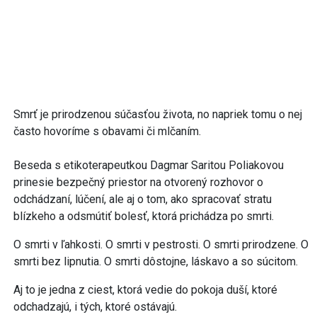
Smrť je prirodzenou súčasťou života, no napriek tomu o nej
často hovoríme s obavami či mlčaním.
Beseda s etikoterapeutkou Dagmar Saritou Poliakovou
prinesie bezpečný priestor na otvorený rozhovor o
odchádzaní, lúčení, ale aj o tom, ako spracovať stratu
blízkeho a odsmútiť bolesť, ktorá prichádza po smrti.
O smrti v ľahkosti. O smrti v pestrosti. O smrti prirodzene. O
smrti bez lipnutia. O smrti dôstojne, láskavo a so súcitom.
Aj to je jedna z ciest, ktorá vedie do pokoja duší, ktoré
odchadzajú, i tých, ktoré ostávajú.